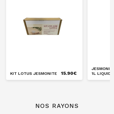
JESMONITE
15.90
€
KIT LOTUS JESMONITE
1L LIQUID 
NOS RAYONS