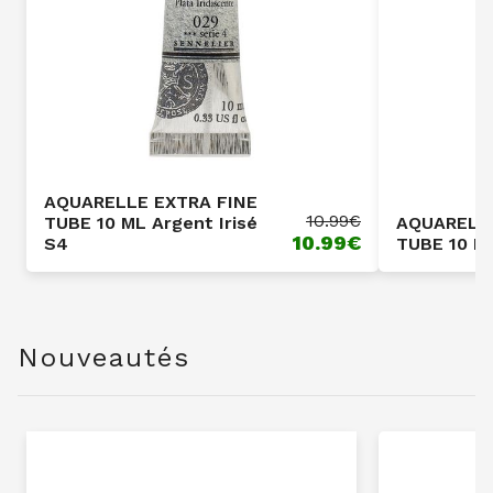
AQUARELLE EXTRA FINE
10.99
€
TUBE 10 ML Argent Irisé
AQUARELLE
10.99
€
S4
TUBE 10 ML
Nouveautés