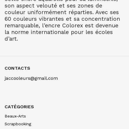
son aspect velouté et ses zones de
couleur uniformément réparties. Avec ses
60 couleurs vibrantes et sa concentration
COLOREX MARKER MAGENTA
remarquable, l'encre Colorex est devenue
3.30
€ TTC
la norme internationale pour les écoles
COLOREX MARKER BOUGAINVILLEE
d'art.
3.30
€ TTC
COLOREX MARKER VIOLET
3.30
€ TTC
COLOREX MARKER BLEU COBALT
CONTACTS
3.30
€ TTC
jaccooleurs@gmail.com
COLOREX MARKER BLEU OUTREMER
3.30
€ TTC
COLOREX MARKER CYAN
3.30
€ TTC
CATÉGORIES
COLOREX MARKER BLEU TURQUOISE
Beaux-Arts
3.30
€ TTC
Scrapbooking
COLOREX MARKER BLEU COSMOS