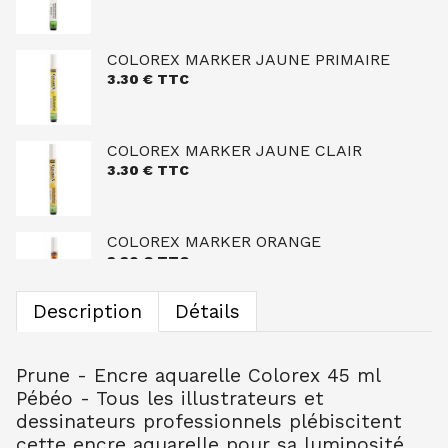
COLOREX MARKER JAUNE PRIMAIRE
3.30
€ TTC
COLOREX MARKER JAUNE CLAIR
3.30
€ TTC
COLOREX MARKER ORANGE
3.30
€ TTC
Description
Détails
COLOREX MARKER ROUGE TURC
3.30
€ TTC
Prune - Encre aquarelle Colorex 45 ml
Pébéo - Tous les illustrateurs et
dessinateurs professionnels plébiscitent
COLOREX MARKER BORDEAUX
cette encre aquarelle pour sa luminosité,
3.30
€ TTC