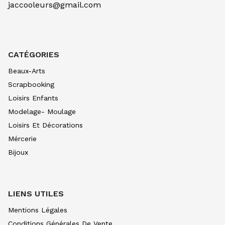
jaccooleurs@gmail.com
UV Resin Poudre, 10 ml
3.65
€ TTC
CATÉGORIES
UV Resin Pink, 10 ml
3.65
€ TTC
Beaux-Arts
Scrapbooking
UV Resin Rose, 10 ml
3.65
€ TTC
Loisirs Enfants
Modelage- Moulage
UV Resin Jade, 10 ml
3.65
€ TTC
Loisirs Et Décorations
Mércerie
UV Resin Rouge, 10 ml
3.65
€ TTC
Bijoux
UV Resin Magenta, 10 ml
3.65
€ TTC
LIENS UTILES
UV Resin Quartz Rose, 10 ml
3.65
€ TTC
Mentions Légales
UV Resin Lilas, 10 ml
Conditions Générales De Vente