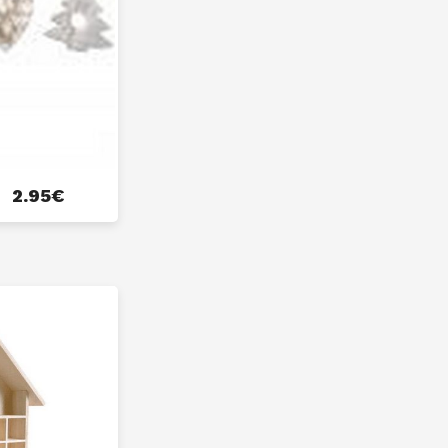
2.95
€