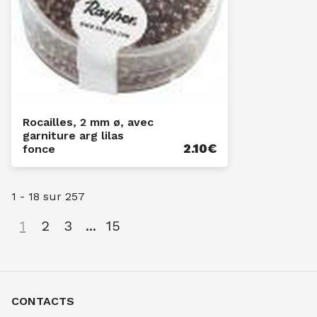
Rocailles, 2 mm ø, avec
garniture arg lilas
2.10
€
fonce
1
-
18
sur
257
1
2
3
...
15
CONTACTS