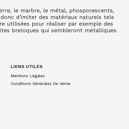
ierre, le marbre, le métal, phosporescents,
N / 8020-10
 donc d'imiter des matériaux naturels tels
re utilisées pour réaliser par exemple des
tites breloques qui sembleront métalliques.
ESOL / 8020-16
BOISE 22
LIENS UTILES
 INDIEN / 8020-24
Mentions Légales
Conditions Générales De Vente
 CERISE 26
BRILLANT / 8020-33
 WINDSOR 35