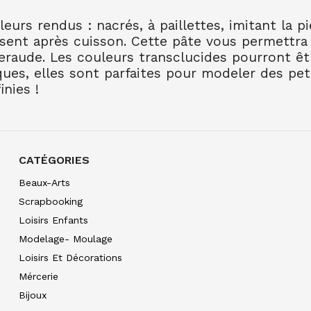
leurs rendus : nacrés, à paillettes, imitant la p
FIMO SOFT 57G CITRO
ssent après cuisson. Cette pâte vous permettra
2.30
€ TTC
meraude. Les couleurs transclucides pourront êt
ques, elles sont parfaites pour modeler des pe
inies !
FIMO SOFT 57G TOURN
2.30
€ TTC
FIMO SOFT 57G FRAM
2.30
€ TTC
CATÉGORIES
FIMO SOFT 57G ROUGE
Beaux-Arts
2.30
€ TTC
Scrapbooking
FIMO SOFT 57G ROUGE
Loisirs Enfants
2.30
€ TTC
Modelage- Moulage
FIMO SOFT 57G BLEU 
Loisirs Et Décorations
2.30
€ TTC
Mércerie
FIMO SOFT 57G BLEU
Bijoux
2.30
€ TTC