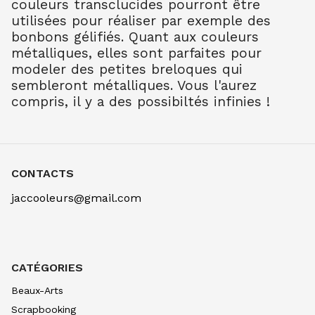
couleurs transclucides pourront être
FIMO SOFT 57G FRAMBOISE 22
utilisées pour réaliser par exemple des
2.30
€ TTC
bonbons gélifiés. Quant aux couleurs
FIMO SOFT 57G ROUGE INDIEN / 8020-24
métalliques, elles sont parfaites pour
2.30
€ TTC
modeler des petites breloques qui
sembleront métalliques. Vous l'aurez
FIMO SOFT 57G ROUGE CERISE 26
compris, il y a des possibiltés infinies !
2.30
€ TTC
FIMO SOFT 57G BLEU BRILLANT / 8020-
33
2.30
€ TTC
CONTACTS
FIMO SOFT 57G BLEU WINDSOR 35
2.30
€ TTC
jaccooleurs@gmail.com
FIMO SOFT 57G BLEU PACIFIC 37
2.30
€ TTC
FIMO SOFT 57G MENTHE POIVREE /
8020-39
CATÉGORIES
2.30
€ TTC
Beaux-Arts
FIMO SOFT 57G MANDARINE 42
Scrapbooking