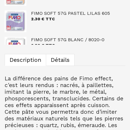
FIMO SOFT 57G PASTEL LILAS 605
2.30
€ TTC
FIMO SOFT 57G BLANC / 8020-0
2.30
€ TTC
Description
Détails
FIMO EFFECT 57G LUMINESCENT /
8020-04
2.30
€ TTC
La différence des pains de Fimo effect,
c'est leurs rendus : nacrés, à paillettes,
imitant la pierre, le marbre, le métal,
FIMO SOFT 57G CITRON / 8020-10
phosporescents, transclucides. Certains de
2.30
€ TTC
ces effets apparaissent après cuisson.
Cette pâte vous permettra donc d'imiter
des matériaux naturels tels que les pierres
FIMO SOFT 57G TOURNESOL / 8020-16
précieuses : quartz, rubis, émeraude. Les
2.30
€ TTC