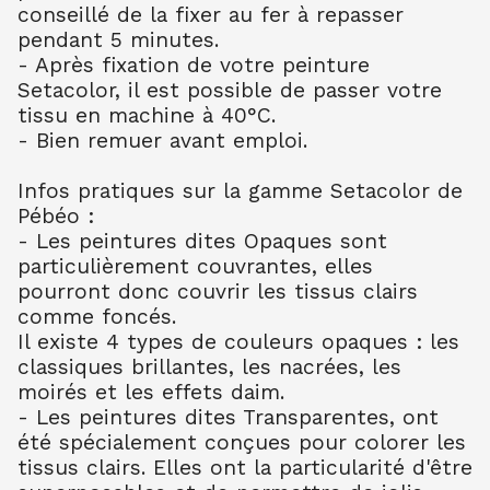
conseillé de la fixer au fer à repasser
5.95
€ TTC
pendant 5 minutes.
SETA TISSUS OPAQUE MOIRE 45 ML 36
- Après fixation de votre peinture
JAUNE RICHE
Setacolor, il est possible de passer votre
5.80
€ TTC
tissu en machine à 40°C.
SETA TISSUS OPAQUE MOIRE 45 ML 39
- Bien remuer avant emploi.
AMETHISTE
5.80
€ TTC
Infos pratiques sur la gamme Setacolor de
SETA TISSUS OPAQUE MOIRE 45 ML 42
Pébéo :
TURQUOISE
- Les peintures dites Opaques sont
5.80
€ TTC
particulièrement couvrantes, elles
pourront donc couvrir les tissus clairs
SETA TISSUS OPAQUE MOIRE 45 ML 43
CHLOROPHYLLE
comme foncés.
5.80
€ TTC
Il existe 4 types de couleurs opaques : les
classiques brillantes, les nacrées, les
SETA TISSUS OPAQUE MOIRE 45 ML 44
moirés et les effets daim.
PERLE
- Les peintures dites Transparentes, ont
5.80
€ TTC
été spécialement conçues pour colorer les
SETA TISSUS OPAQUE MOIRE 45 ML 45
tissus clairs. Elles ont la particularité d'être
OR