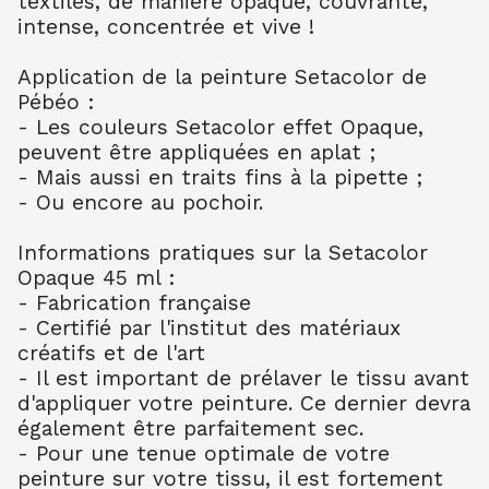
textiles, de manière opaque, couvrante,
SETA TISSUS OPAQUE 45 ML 11 BLEU DE
intense, concentrée et vive !
COBALT
5.95
€ TTC
Application de la peinture Setacolor de
SETA TISSUS OPAQUE 45 ML 13 BOUTON
Pébéo :
D'OR
- Les couleurs Setacolor effet Opaque,
5.95
€ TTC
peuvent être appliquées en aplat ;
SETA TISSUS OPAQUE 45 ML 17 JAUNE
- Mais aussi en traits fins à la pipette ;
CITRON
- Ou encore au pochoir.
5.95
€ TTC
SETA TISSUS OPAQUE 45 ML 19 NOIR
Informations pratiques sur la Setacolor
5.95
€ TTC
Opaque 45 ml :
- Fabrication française
SETA TISSUS OPAQUE 45 ML 24 VERT
PRINTEMPS
- Certifié par l'institut des matériaux
5.95
€ TTC
créatifs et de l'art
- Il est important de prélaver le tissu avant
SETA TISSUS OPAQUE 45 ML 26
d'appliquer votre peinture. Ce dernier devra
VERMILLON
5.95
€ TTC
également être parfaitement sec.
- Pour une tenue optimale de votre
SETA TISSUS OPAQUE 45 ML 29 VIOLET
peinture sur votre tissu, il est fortement
PARME