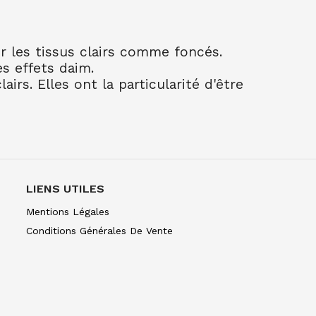
 45 ML 24 VERT PRINTEMPS
 45 ML 26 VERMILLON
r les tissus clairs comme foncés.
es effets daim.
rs. Elles ont la particularité d'être
45 ML 29 VIOLET PARME
 MOIRE 45 ML 36 JAUNE RICHE
 MOIRE 45 ML 39 AMETHISTE
LIENS UTILES
 MOIRE 45 ML 42 TURQUOISE
Mentions Légales
Conditions Générales De Vente
 MOIRE 45 ML 43 CHLOROPHYLLE
 MOIRE 45 ML 44 PERLE
MOIRE 45 ML 45 OR