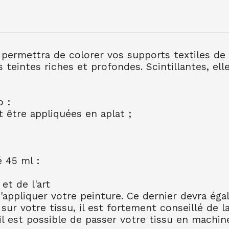
SETA TISSUS OPAQUE
5.95
€ TTC
 permettra de colorer vos supports textiles de 
eintes riches et profondes. Scintillantes, elle
SETA TISSUS OPAQUE 
5.95
€ TTC
o :
 être appliquées en aplat ;
SETA TISSUS OPAQUE
5.95
€ TTC
SETA TISSUS OPAQUE 
é 45 ml :
5.95
€ TTC
SETA TISSUS OPAQUE
 et de l'art
5.95
€ TTC
 d'appliquer votre peinture. Ce dernier devra ég
ur votre tissu, il est fortement conseillé de l
SETA TISSUS OPAQUE 
 il est possible de passer votre tissu en machin
5.95
€ TTC