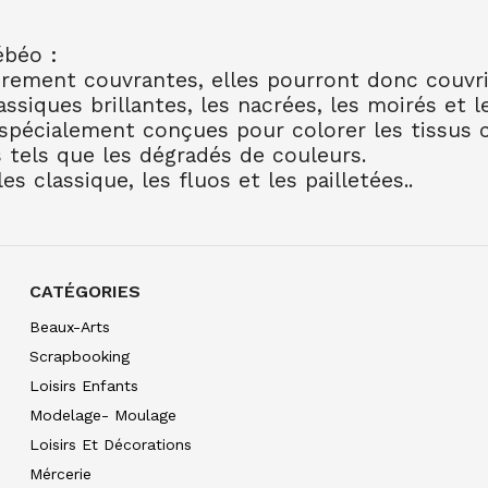
SETA TISSUS OPAQUE
5.95
€ TTC
ébéo :
SETA TISSUS OPAQUE
èrement couvrantes, elles pourront donc couvri
5.95
€ TTC
assiques brillantes, les nacrées, les moirés et l
pécialement conçues pour colorer les tissus clai
SETA TISSUS OPAQUE 
 tels que les dégradés de couleurs.
5.95
€ TTC
es classique, les fluos et les pailletées..
SETA TISSUS OPAQUE
5.80
€ TTC
SETA TISSUS OPAQUE
5.80
€ TTC
CATÉGORIES
SETA TISSUS OPAQUE
Beaux-Arts
5.80
€ TTC
Scrapbooking
SETA TISSUS OPAQUE
Loisirs Enfants
5.80
€ TTC
Modelage- Moulage
SETA TISSUS OPAQUE
Loisirs Et Décorations
5.80
€ TTC
Mércerie
SETA TISSUS OPAQUE 