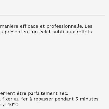
 45 ML 10 BLANC
manière efficace et professionnelle. Les
s présentent un éclat subtil aux reflets
45 ML 11 BLEU DE COBALT
 45 ML 12 ORANGE
45 ML 13 BOUTON D'OR
 45 ML 17 JAUNE CITRON
alement être parfaitement sec.
a fixer au fer à repasser pendant 5 minutes.
45 ML 19 NOIR
e à 40°C.