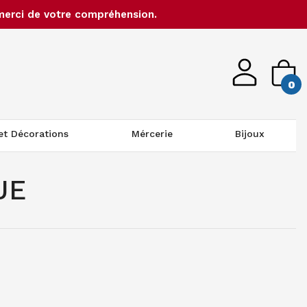
merci de votre compréhension.
0
 et Décorations
Mércerie
Bijoux
UE