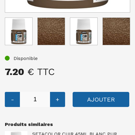
Disponible
7.20
€ TTC
-
+
AJOUTER
Produits similaires
SETACOLOR CUIR 45ML BLANC PUR