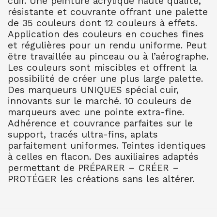
cuir. Une peinture acrylique haute qualité,
SETACOLOR CUIR 45ML BLEU GLACE
résistante et couvrante offrant une palette
7.20
€ TTC
de 35 couleurs dont 12 couleurs à effets.
Application des couleurs en couches fines
et régulières pour un rendu uniforme. Peut
SETACOLOR CUIR 45ML BLEU OCEAN
être travaillée au pinceau ou à l’aérographe.
7.20
€ TTC
Les couleurs sont miscibles et offrent la
SETACOLOR CUIR 45ML BLEU ULTRA
possibilité de créer une plus large palette.
7.20
€ TTC
Des marqueurs UNIQUES spécial cuir,
SETACOLOR CUIR 45ML BLEU TURQU
innovants sur le marché. 10 couleurs de
7.20
€ TTC
marqueurs avec une pointe extra-fine.
Adhérence et couvrance parfaites sur le
SETACOLOR CUIR 45ML VERT SAUGE
support, tracés ultra-fins, aplats
7.20
€ TTC
parfaitement uniformes. Teintes identiques
SETACOLOR CUIR 45ML VERT KAKI
à celles en flacon. Des auxiliaires adaptés
7.20
€ TTC
permettant de PRÉPARER – CRÉER –
SETACOLOR CUIR 45ML BEIGE ROSE
PROTÉGER les créations sans les altérer.
7.20
€ TTC
SETACOLOR CUIR 45ML TERRACOTTA
7.20
€ TTC