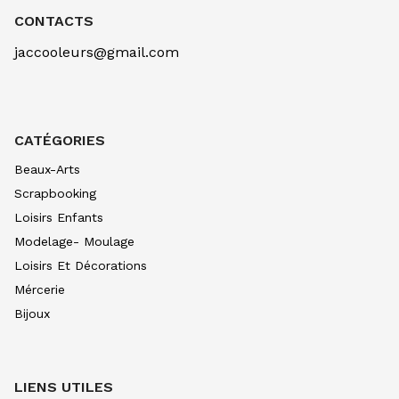
CONTACTS
SETACOLOR CUIR 45ML TAUPE
7.20
€ TTC
jaccooleurs@gmail.com
SETACOLOR CUIR 45ML GRIS BETON
7.20
€ TTC
SETACOLOR CUIR 45ML NOIR EXTRE
7.20
€ TTC
CATÉGORIES
SETACOLOR CUIR 45ML META ARGE
Beaux-Arts
7.20
€ TTC
Scrapbooking
SETACOLOR CUIR 45ML META BRONZ
Loisirs Enfants
7.20
€ TTC
Modelage- Moulage
SETACOLOR CUIR 45ML METAL OR
Loisirs Et Décorations
7.20
€ TTC
Mércerie
SETACOLOR CUIR 45ML PAILL ARGE
Bijoux
7.20
€ TTC
SETACOLOR CUIR 45ML PAILLET OR
7.20
€ TTC
LIENS UTILES