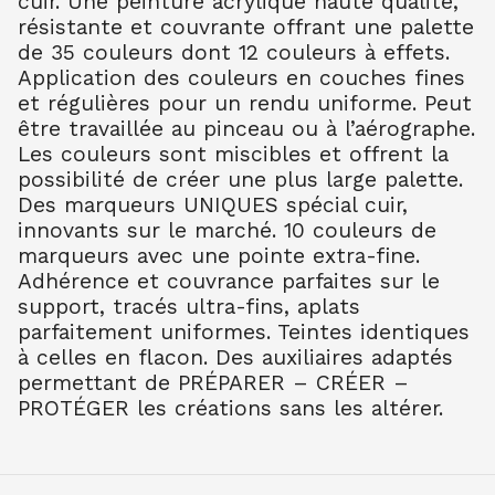
cuir. Une peinture acrylique haute qualité,
SETACOLOR CUIR 45ML BLEU GLACE
résistante et couvrante offrant une palette
7.20
€ TTC
de 35 couleurs dont 12 couleurs à effets.
Application des couleurs en couches fines
et régulières pour un rendu uniforme. Peut
SETACOLOR CUIR 45ML BLEU OCEAN
être travaillée au pinceau ou à l’aérographe.
7.20
€ TTC
Les couleurs sont miscibles et offrent la
SETACOLOR CUIR 45ML BLEU ULTRA
possibilité de créer une plus large palette.
7.20
€ TTC
Des marqueurs UNIQUES spécial cuir,
SETACOLOR CUIR 45ML BLEU TURQU
innovants sur le marché. 10 couleurs de
7.20
€ TTC
marqueurs avec une pointe extra-fine.
Adhérence et couvrance parfaites sur le
SETACOLOR CUIR 45ML VERT SAUGE
support, tracés ultra-fins, aplats
7.20
€ TTC
parfaitement uniformes. Teintes identiques
SETACOLOR CUIR 45ML VERT KAKI
à celles en flacon. Des auxiliaires adaptés
7.20
€ TTC
permettant de PRÉPARER – CRÉER –
SETACOLOR CUIR 45ML BRUN EXPRE
PROTÉGER les créations sans les altérer.
7.20
€ TTC
SETACOLOR CUIR 45ML BEIGE ROSE
7.20
€ TTC