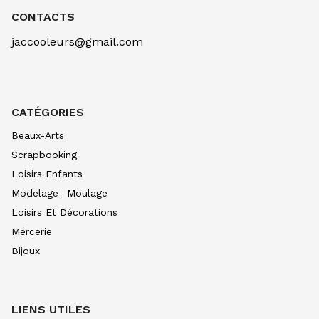
CONTACTS
SETACOLOR CUIR 45ML TERRACOTTA
7.20
€ TTC
jaccooleurs@gmail.com
SETACOLOR CUIR 45ML TAUPE
7.20
€ TTC
SETACOLOR CUIR 45ML GRIS BETON
7.20
€ TTC
CATÉGORIES
SETACOLOR CUIR 45ML NOIR EXTRE
Beaux-Arts
7.20
€ TTC
Scrapbooking
SETACOLOR CUIR 45ML META ARGE
Loisirs Enfants
7.20
€ TTC
Modelage- Moulage
SETACOLOR CUIR 45ML META BRONZ
Loisirs Et Décorations
7.20
€ TTC
Mércerie
SETACOLOR CUIR 45ML METAL OR
Bijoux
7.20
€ TTC
SETACOLOR CUIR 45ML PAILL ARGE
7.20
€ TTC
LIENS UTILES