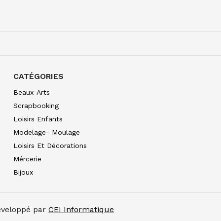
W&N PRO WATERCOLO
7.30
€ TTC
CATÉGORIES
W&N PRO WATERCOLOU
7.30
€ TTC
Beaux-Arts
Scrapbooking
Loisirs Enfants
W&N PRO WATERCOLOU
7.30
€ TTC
Modelage- Moulage
Loisirs Et Décorations
W&N PRO WATERCOLO
10.90
€ TTC
Mércerie
Bijoux
W&N PRO WATERCOLO
10.90
€ TTC
W&N PRO WATERCOLOU
Développé par
CEI Informatique
10.90
€ TTC