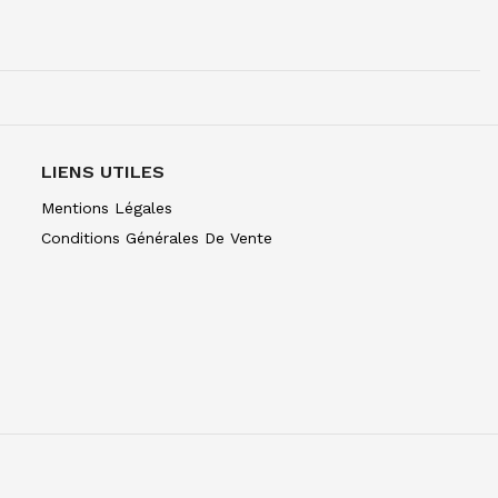
UR 1/2G BRUN DE GARANCE
LIENS UTILES
R 1/2G 074 TERRE SIENNE BRULEE
Mentions Légales
Conditions Générales De Vente
R 1/2G 076 TERRE DOMBRE BRULEE
UR 1/2G ORANGE DE CADMIUM
UR 1/2G RG DE CADMIUM
R 1/2G 106 ECARLT CAD