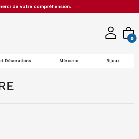
merci de votre compréhension.
0
 et Décorations
Mércerie
Bijoux
RE