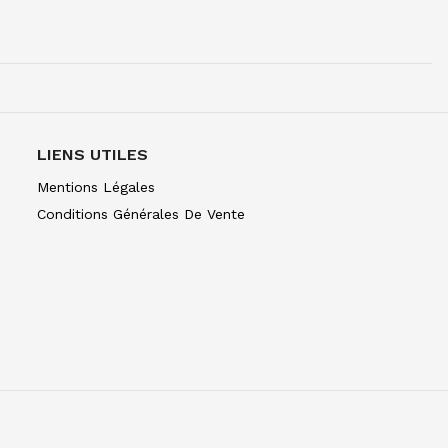
UR 1/2G BRUN DE GARANCE
LIENS UTILES
R 1/2G 074 TERRE SIENNE BRULEE
Mentions Légales
Conditions Générales De Vente
R 1/2G 076 TERRE DOMBRE BRULEE
UR 1/2G ORANGE DE CADMIUM
UR 1/2G RG DE CADMIUM
R 1/2G 106 ECARLT CAD