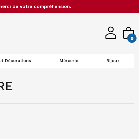
merci de votre compréhension.
0
 et Décorations
Mércerie
Bijoux
RE