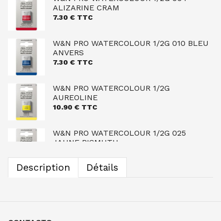
ALIZARINE CRAM
7.30
€ TTC
W&N PRO WATERCOLOUR 1/2G 010 BLEU
ANVERS
7.30
€ TTC
W&N PRO WATERCOLOUR 1/2G
AUREOLINE
10.90
€ TTC
W&N PRO WATERCOLOUR 1/2G 025
JAUNE BISMUTH
9.40
€ TTC
Description
Détails
W&N PRO WATERCOLOUR 1/2G BRUN DE
GARANCE
7.30
€ TTC