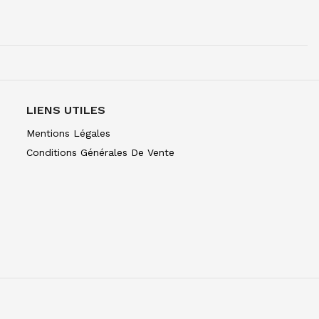
UR 1/2G BRUN DE GARANCE
LIENS UTILES
R 1/2G 074 TERRE SIENNE BRULEE
Mentions Légales
Conditions Générales De Vente
R 1/2G 076 TERRE DOMBRE BRULEE
UR 1/2G ORANGE DE CADMIUM
UR 1/2G RG DE CADMIUM
R 1/2G 106 ECARLT CAD