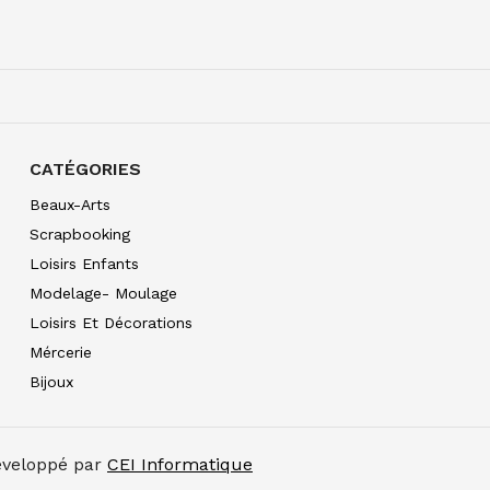
W&N PRO WATERCOLO
7.30
€ TTC
CATÉGORIES
W&N PRO WATERCOLOU
7.30
€ TTC
Beaux-Arts
Scrapbooking
Loisirs Enfants
W&N PRO WATERCOLOU
7.30
€ TTC
Modelage- Moulage
Loisirs Et Décorations
W&N PRO WATERCOLO
10.90
€ TTC
Mércerie
Bijoux
W&N PRO WATERCOLO
10.90
€ TTC
W&N PRO WATERCOLOU
Développé par
CEI Informatique
10.90
€ TTC