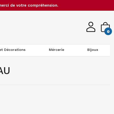
merci de votre compréhension.
0
 et Décorations
Mércerie
Bijoux
AU