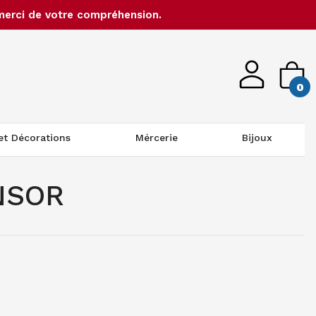
merci de votre compréhension.
0
 et Décorations
Mércerie
Bijoux
NSOR