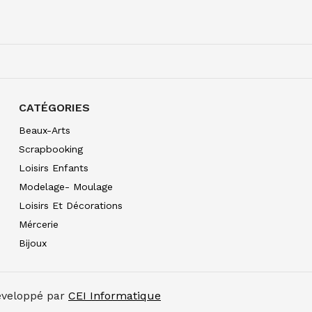
W&N PRO WATERCOLO
7.30
€ TTC
CATÉGORIES
W&N PRO WATERCOLOU
7.30
€ TTC
Beaux-Arts
Scrapbooking
Loisirs Enfants
W&N PRO WATERCOLOU
7.30
€ TTC
Modelage- Moulage
Loisirs Et Décorations
W&N PRO WATERCOLO
10.90
€ TTC
Mércerie
Bijoux
W&N PRO WATERCOLO
10.90
€ TTC
W&N PRO WATERCOLOU
Développé par
CEI Informatique
10.90
€ TTC