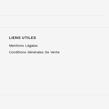
UR 1/2G BRUN DE GARANCE
LIENS UTILES
R 1/2G 074 TERRE SIENNE BRULEE
Mentions Légales
Conditions Générales De Vente
R 1/2G 076 TERRE DOMBRE BRULEE
UR 1/2G ORANGE DE CADMIUM
UR 1/2G RG DE CADMIUM
R 1/2G 106 ECARLT CAD