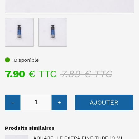
Disponible
7.90
€ TTC
7.89
€ TTC
-
+
AJOUTER
Produits similaires
AQUARELLE EXTRA FINE TUBE 10 ML