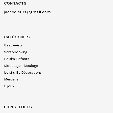
BLEU CERULEUM 305
CONTACTS
10.99
€ TTC
10.99
€ TTC
jaccooleurs@gmail.com
AQUARELLE EXTRA FINE TUBE 10 ML
BLEU COB VERIT 307
10.99
€ TTC
10.99
€ TTC
AQUARELLE EXTRA FINE TUBE 10 ML
CATÉGORIES
BLEU INDIGO 308
7.90
€ TTC
7.89
€ TTC
Beaux-Arts
AQUARELLE EXTRA FINE TUBE 10 ML
Scrapbooking
BLEU OUTRE CL 312
Loisirs Enfants
8.80
€ TTC
8.80
€ TTC
Modelage- Moulage
AQUARELLE EXTRA FINE TUBE 10 ML
Loisirs Et Décorations
BLEU OUTRE FONC315
8.80
€ TTC
8.80
€ TTC
Mércerie
Bijoux
AQUARELLE EXTRA FINE TUBE 10 ML
BLEU DE PRUS 318
7.90
€ TTC
7.89
€ TTC
AQUARELLE EXTRA FINE TUBE 10 ML
LIENS UTILES
BLEU PHTALO326