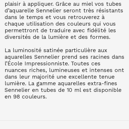
plaisir à appliquer. Grâce au miel vos tubes
TER OMB NAT 205
7.90
€ TTC
7.89
€ TTC
d’aquarelle Sennelier seront très résistants
dans le temps et vous retrouverez à
AQUARELLE EXTRA FINE TUBE 10 ML
chaque utilisation des couleurs qui vous
TER SIEN NAT 208
permettront de traduire avec fidélité les
7.90
€ TTC
7.89
€ TTC
diversités de la lumière et des formes.
AQUARELLE EXTRA FINE TUBE 10 ML
TER SIEN BR 211
La luminosité satinée particulière aux
7.90
€ TTC
7.89
€ TTC
aquarelles Sennelier prend ses racines dans
AQUARELLE EXTRA FINE TUBE 10 ML
l’École Impressionniste. Toutes ces
TERRE VERT NAT 213
nuances riches, lumineuses et intenses ont
7.90
€ TTC
7.89
€ TTC
dans leur majorité une excellente tenue
AQUARELLE EXTRA FINE TUBE 10 ML
lumière. La gamme aquarelles extra-fines
OCRE JAUNE 252
Sennelier en tubes de 10 ml est disponible
7.90
€ TTC
7.89
€ TTC
en 98 couleurs.
AQUARELLE EXTRA FINE TUBE 10 ML
OCRE D'OR 257
7.90
€ TTC
7.89
€ TTC
AQUARELLE EXTRA FINE TUBE 10 ML