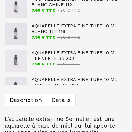
BLANC CHINE 112
7.90
€ TTC
7.89
€ TTC
AQUARELLE EXTRA FINE TUBE 10 ML
BLANC TIT 116
7.90
€ TTC
7.89
€ TTC
AQUARELLE EXTRA FINE TUBE 10 ML
TER VERTE BR 203
7.90
€ TTC
7.89
€ TTC
AQUARELLE EXTRA FINE TUBE 10 ML
OCRE JAUNE CL 254
7.90
€ TTC
7.89
€ TTC
Description
Détails
AQUARELLE EXTRA FINE TUBE 10 ML
BLEU CERULEUM 302
10.99
€ TTC
10.99
€ TTC
L’aquarelle extra-fine Sennelier est une
aquarelle à base de miel qui lui apporte