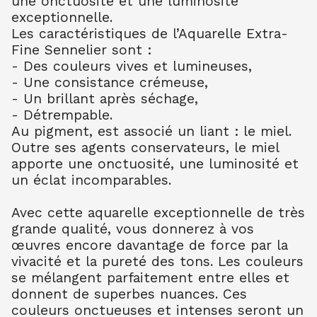
une onctuosité et une luminosité
AQUARELLE EXTRA FINE TUBE 10 ML
exceptionnelle.
BLEU COB FONC 309
10.99
€ TTC
10.99
€ TTC
Les caractéristiques de l’Aquarelle Extra-
Fine Sennelier sont :
AQUARELLE EXTRA FINE TUBE 10 ML
- Des couleurs vives et lumineuses,
BLEU OUTR FR 314
- Une consistance crémeuse,
8.80
€ TTC
8.80
€ TTC
- Un brillant après séchage,
AQUARELLE EXTRA FINE TUBE 10 ML
- Détrempable.
BLEU ROYAL 322
Au pigment, est associé un liant : le miel.
7.90
€ TTC
7.89
€ TTC
Outre ses agents conservateurs, le miel
AQUARELLE EXTRA FINE TUBE 10 ML
apporte une onctuosité, une luminosité et
TURQU PHTALO 341
un éclat incomparables.
8.80
€ TTC
8.80
€ TTC
AQUARELLE EXTRA FINE TUBE 10 ML
Avec cette aquarelle exceptionnelle de très
BLEU INDENTHR 395
grande qualité, vous donnerez à vos
10.00
€ TTC
10.00
€ TTC
œuvres encore davantage de force par la
vivacité et la pureté des tons. Les couleurs
AQUARELLE EXTRA FINE TUBE 10 ML
TER OMB BR 202
se mélangent parfaitement entre elles et
7.90
€ TTC
7.89
€ TTC
donnent de superbes nuances. Ces
couleurs onctueuses et intenses seront un
AQUARELLE EXTRA FINE TUBE 10 ML