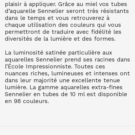
plaisir à appliquer. Grâce au miel vos tubes
TER OMB BR 202
7.90
€ TTC
7.89
€ TTC
d’aquarelle Sennelier seront très résistants
dans le temps et vous retrouverez à
AQUARELLE EXTRA FINE TUBE 10 ML
chaque utilisation des couleurs qui vous
TER OMB NAT 205
permettront de traduire avec fidélité les
7.90
€ TTC
7.89
€ TTC
diversités de la lumière et des formes.
AQUARELLE EXTRA FINE TUBE 10 ML
TER SIEN NAT 208
La luminosité satinée particulière aux
7.90
€ TTC
7.89
€ TTC
aquarelles Sennelier prend ses racines dans
AQUARELLE EXTRA FINE TUBE 10 ML
l’École Impressionniste. Toutes ces
TER SIEN BR 211
nuances riches, lumineuses et intenses ont
7.90
€ TTC
7.89
€ TTC
dans leur majorité une excellente tenue
AQUARELLE EXTRA FINE TUBE 10 ML
lumière. La gamme aquarelles extra-fines
TERRE VERT NAT 213
Sennelier en tubes de 10 ml est disponible
7.90
€ TTC
7.89
€ TTC
en 98 couleurs.
AQUARELLE EXTRA FINE TUBE 10 ML
OCRE JAUNE 252
7.90
€ TTC
7.89
€ TTC
AQUARELLE EXTRA FINE TUBE 10 ML