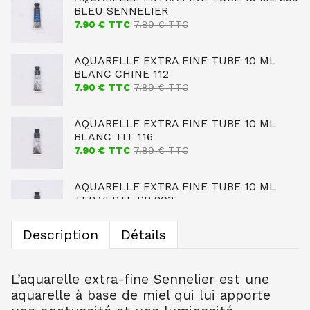
BLEU SENNELIER
7.90
€ TTC
7.89
€ TTC
AQUARELLE EXTRA FINE TUBE 10 ML
BLANC CHINE 112
7.90
€ TTC
7.89
€ TTC
AQUARELLE EXTRA FINE TUBE 10 ML
BLANC TIT 116
7.90
€ TTC
7.89
€ TTC
AQUARELLE EXTRA FINE TUBE 10 ML
TER VERTE BR 203
7.90
€ TTC
7.89
€ TTC
Description
Détails
AQUARELLE EXTRA FINE TUBE 10 ML
OCRE JAUNE CL 254
7.90
€ TTC
7.89
€ TTC
L’aquarelle extra-fine Sennelier est une
aquarelle à base de miel qui lui apporte