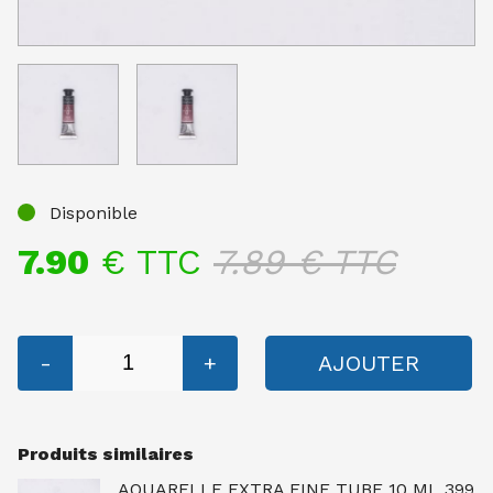
Disponible
7.90
€ TTC
7.89
€ TTC
-
+
AJOUTER
Produits similaires
AQUARELLE EXTRA FINE TUBE 10 ML 399