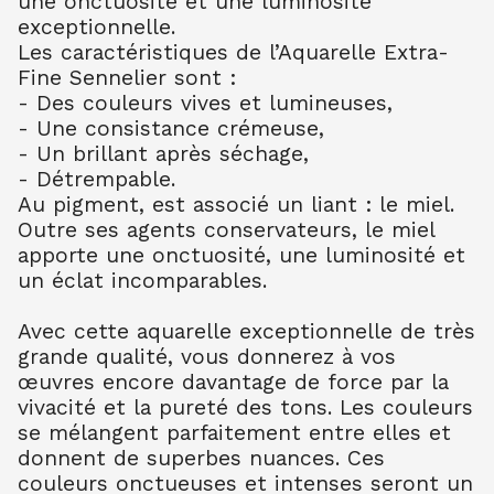
une onctuosité et une luminosité
AQUARELLE EXTRA FINE TUBE 10 ML
exceptionnelle.
BLEU CERULEUM 302
10.99
€ TTC
10.99
€ TTC
Les caractéristiques de l’Aquarelle Extra-
Fine Sennelier sont :
AQUARELLE EXTRA FINE TUBE 10 ML
- Des couleurs vives et lumineuses,
BLEU COB FONC 309
- Une consistance crémeuse,
10.99
€ TTC
10.99
€ TTC
- Un brillant après séchage,
AQUARELLE EXTRA FINE TUBE 10 ML
- Détrempable.
BLEU OUTR FR 314
Au pigment, est associé un liant : le miel.
8.80
€ TTC
8.80
€ TTC
Outre ses agents conservateurs, le miel
AQUARELLE EXTRA FINE TUBE 10 ML
apporte une onctuosité, une luminosité et
BLEU ROYAL 322
un éclat incomparables.
7.90
€ TTC
7.89
€ TTC
AQUARELLE EXTRA FINE TUBE 10 ML
Avec cette aquarelle exceptionnelle de très
TURQU PHTALO 341
grande qualité, vous donnerez à vos
8.80
€ TTC
8.80
€ TTC
œuvres encore davantage de force par la
vivacité et la pureté des tons. Les couleurs
AQUARELLE EXTRA FINE TUBE 10 ML
BLEU INDENTHR 395
se mélangent parfaitement entre elles et
10.00
€ TTC
10.00
€ TTC
donnent de superbes nuances. Ces
couleurs onctueuses et intenses seront un
AQUARELLE EXTRA FINE TUBE 10 ML