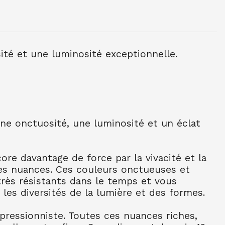
NE TUBE 10 ML OCRE JAUNE CL 254
sité et une luminosité exceptionnelle.
NE TUBE 10 ML BLEU CERULEUM 302
C
une onctuosité, une luminosité et un éclat
NE TUBE 10 ML BLEU OUTR FR 314
NE TUBE 10 ML BLEU ROYAL 322
re davantage de force par la vivacité et la
es nuances. Ces couleurs onctueuses et
NE TUBE 10 ML TURQU PHTALO 341
 très résistants dans le temps et vous
 les diversités de la lumière et des formes.
NE TUBE 10 ML BLEU INDENTHR 395
mpressionniste. Toutes ces nuances riches,
C