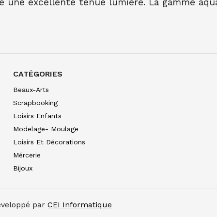
é une excellente tenue lumière. La gamme aquar
AQUARELLE EXTRA FI
7.90
€ TTC
7.89
€ TTC
AQUARELLE EXTRA FI
7.90
€ TTC
7.89
€ TTC
AQUARELLE EXTRA FIN
7.90
€ TTC
7.89
€ TTC
CATÉGORIES
AQUARELLE EXTRA FIN
Beaux-Arts
7.90
€ TTC
7.89
€ TTC
Scrapbooking
AQUARELLE EXTRA FI
Loisirs Enfants
7.90
€ TTC
7.89
€ TTC
Modelage- Moulage
AQUARELLE EXTRA FI
Loisirs Et Décorations
7.90
€ TTC
7.89
€ TTC
Mércerie
AQUARELLE EXTRA FIN
Bijoux
7.90
€ TTC
7.89
€ TTC
AQUARELLE EXTRA FI
10.99
€ TTC
10.99
€ TT
Développé par
CEI Informatique
AQUARELLE EXTRA FIN