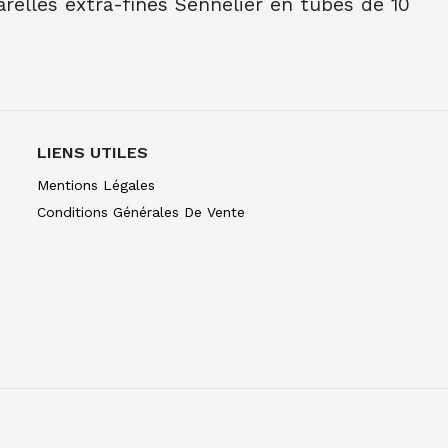
elles extra-fines Sennelier en tubes de 10
NE TUBE 10 ML TER OMB BR 202
NE TUBE 10 ML TER OMB NAT 205
E TUBE 10 ML TER SIEN NAT 208
LIENS UTILES
E TUBE 10 ML TER SIEN BR 211
Mentions Légales
Conditions Générales De Vente
NE TUBE 10 ML TERRE VERT NAT 213
NE TUBE 10 ML OCRE JAUNE 252
E TUBE 10 ML OCRE D'OR 257
NE TUBE 10 ML BLEU CERULEUM 305
C
E TUBE 10 ML BLEU COB VERIT 307