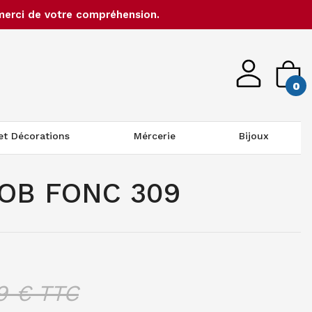
merci de votre compréhension.
0
 et Décorations
Mércerie
Bijoux
COB FONC 309
9
€ TTC