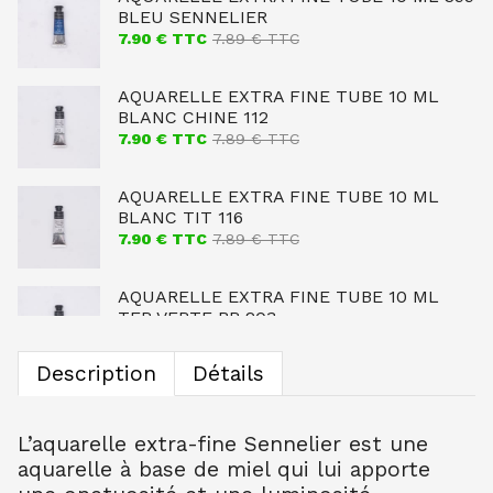
BLEU SENNELIER
7.90
€ TTC
7.89
€ TTC
AQUARELLE EXTRA FINE TUBE 10 ML
BLANC CHINE 112
7.90
€ TTC
7.89
€ TTC
AQUARELLE EXTRA FINE TUBE 10 ML
BLANC TIT 116
7.90
€ TTC
7.89
€ TTC
AQUARELLE EXTRA FINE TUBE 10 ML
TER VERTE BR 203
7.90
€ TTC
7.89
€ TTC
Description
Détails
AQUARELLE EXTRA FINE TUBE 10 ML
OCRE JAUNE CL 254
7.90
€ TTC
7.89
€ TTC
L’aquarelle extra-fine Sennelier est une
aquarelle à base de miel qui lui apporte