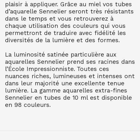
plaisir à appliquer. Grâce au miel vos tubes
TER OMB BR 202
7.90
€ TTC
7.89
€ TTC
d’aquarelle Sennelier seront très résistants
dans le temps et vous retrouverez à
AQUARELLE EXTRA FINE TUBE 10 ML
chaque utilisation des couleurs qui vous
TER OMB NAT 205
permettront de traduire avec fidélité les
7.90
€ TTC
7.89
€ TTC
diversités de la lumière et des formes.
AQUARELLE EXTRA FINE TUBE 10 ML
TER SIEN NAT 208
La luminosité satinée particulière aux
7.90
€ TTC
7.89
€ TTC
aquarelles Sennelier prend ses racines dans
AQUARELLE EXTRA FINE TUBE 10 ML
l’École Impressionniste. Toutes ces
TER SIEN BR 211
nuances riches, lumineuses et intenses ont
7.90
€ TTC
7.89
€ TTC
dans leur majorité une excellente tenue
AQUARELLE EXTRA FINE TUBE 10 ML
lumière. La gamme aquarelles extra-fines
TERRE VERT NAT 213
Sennelier en tubes de 10 ml est disponible
7.90
€ TTC
7.89
€ TTC
en 98 couleurs.
AQUARELLE EXTRA FINE TUBE 10 ML
OCRE JAUNE 252
7.90
€ TTC
7.89
€ TTC
AQUARELLE EXTRA FINE TUBE 10 ML