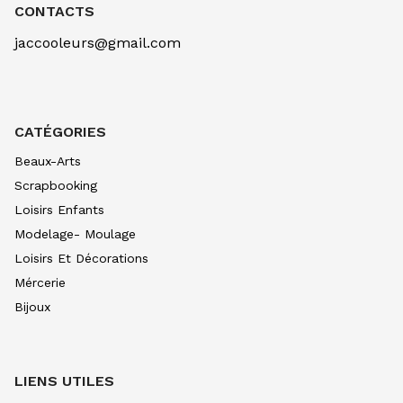
OCRE D'OR 257
CONTACTS
7.90
€ TTC
7.89
€ TTC
jaccooleurs@gmail.com
AQUARELLE EXTRA FINE TUBE 10 ML
BLEU CERULEUM 305
10.99
€ TTC
10.99
€ TTC
AQUARELLE EXTRA FINE TUBE 10 ML
CATÉGORIES
BLEU COB VERIT 307
10.99
€ TTC
10.99
€ TTC
Beaux-Arts
AQUARELLE EXTRA FINE TUBE 10 ML
Scrapbooking
BLEU INDIGO 308
Loisirs Enfants
7.90
€ TTC
7.89
€ TTC
Modelage- Moulage
AQUARELLE EXTRA FINE TUBE 10 ML
Loisirs Et Décorations
BLEU OUTRE CL 312
8.80
€ TTC
8.80
€ TTC
Mércerie
Bijoux
AQUARELLE EXTRA FINE TUBE 10 ML
BLEU OUTRE FONC315
8.80
€ TTC
8.80
€ TTC
AQUARELLE EXTRA FINE TUBE 10 ML
LIENS UTILES
BLEU DE PRUS 318