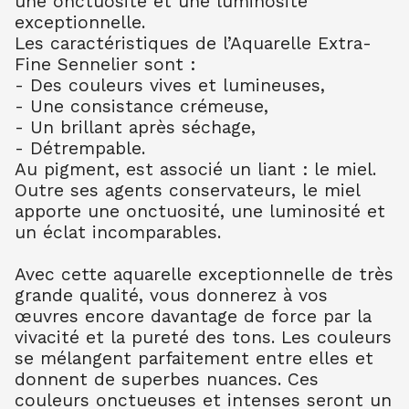
une onctuosité et une luminosité
AQUARELLE EXTRA FINE TUBE 10 ML
exceptionnelle.
BLEU CERULEUM 302
10.99
€ TTC
10.99
€ TTC
Les caractéristiques de l’Aquarelle Extra-
Fine Sennelier sont :
AQUARELLE EXTRA FINE TUBE 10 ML
- Des couleurs vives et lumineuses,
BLEU COB FONC 309
- Une consistance crémeuse,
10.99
€ TTC
10.99
€ TTC
- Un brillant après séchage,
AQUARELLE EXTRA FINE TUBE 10 ML
- Détrempable.
BLEU OUTR FR 314
Au pigment, est associé un liant : le miel.
8.80
€ TTC
8.80
€ TTC
Outre ses agents conservateurs, le miel
AQUARELLE EXTRA FINE TUBE 10 ML
apporte une onctuosité, une luminosité et
BLEU ROYAL 322
un éclat incomparables.
7.90
€ TTC
7.89
€ TTC
AQUARELLE EXTRA FINE TUBE 10 ML
Avec cette aquarelle exceptionnelle de très
TURQU PHTALO 341
grande qualité, vous donnerez à vos
8.80
€ TTC
8.80
€ TTC
œuvres encore davantage de force par la
vivacité et la pureté des tons. Les couleurs
AQUARELLE EXTRA FINE TUBE 10 ML
BLEU INDENTHR 395
se mélangent parfaitement entre elles et
10.00
€ TTC
10.00
€ TTC
donnent de superbes nuances. Ces
couleurs onctueuses et intenses seront un
AQUARELLE EXTRA FINE TUBE 10 ML