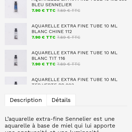
BLEU SENNELIER
7.90
€ TTC
7.89
€ TTC
AQUARELLE EXTRA FINE TUBE 10 ML
BLANC CHINE 112
7.90
€ TTC
7.89
€ TTC
AQUARELLE EXTRA FINE TUBE 10 ML
BLANC TIT 116
7.90
€ TTC
7.89
€ TTC
AQUARELLE EXTRA FINE TUBE 10 ML
TER VERTE BR 203
7.90
€ TTC
7.89
€ TTC
Description
Détails
AQUARELLE EXTRA FINE TUBE 10 ML
OCRE JAUNE CL 254
7.90
€ TTC
7.89
€ TTC
L’aquarelle extra-fine Sennelier est une
aquarelle à base de miel qui lui apporte