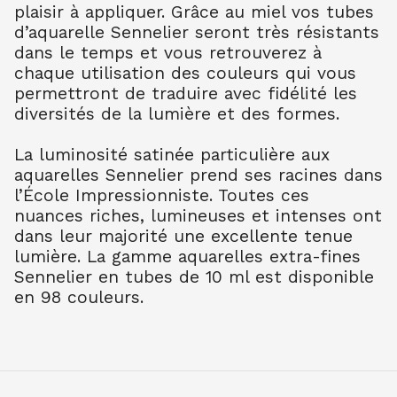
plaisir à appliquer. Grâce au miel vos tubes
TER OMB BR 202
7.90
€ TTC
7.89
€ TTC
d’aquarelle Sennelier seront très résistants
dans le temps et vous retrouverez à
AQUARELLE EXTRA FINE TUBE 10 ML
chaque utilisation des couleurs qui vous
TER OMB NAT 205
permettront de traduire avec fidélité les
7.90
€ TTC
7.89
€ TTC
diversités de la lumière et des formes.
AQUARELLE EXTRA FINE TUBE 10 ML
TER SIEN NAT 208
La luminosité satinée particulière aux
7.90
€ TTC
7.89
€ TTC
aquarelles Sennelier prend ses racines dans
AQUARELLE EXTRA FINE TUBE 10 ML
l’École Impressionniste. Toutes ces
TER SIEN BR 211
nuances riches, lumineuses et intenses ont
7.90
€ TTC
7.89
€ TTC
dans leur majorité une excellente tenue
AQUARELLE EXTRA FINE TUBE 10 ML
lumière. La gamme aquarelles extra-fines
TERRE VERT NAT 213
Sennelier en tubes de 10 ml est disponible
7.90
€ TTC
7.89
€ TTC
en 98 couleurs.
AQUARELLE EXTRA FINE TUBE 10 ML
OCRE JAUNE 252
7.90
€ TTC
7.89
€ TTC
AQUARELLE EXTRA FINE TUBE 10 ML