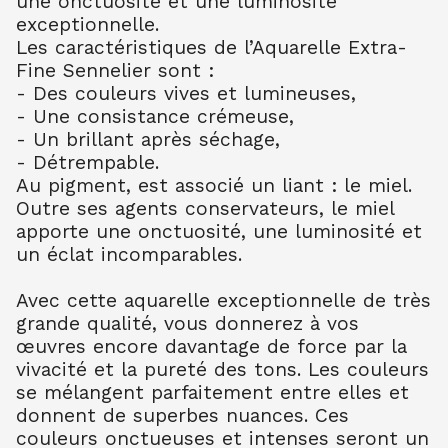
une onctuosité et une luminosité
AQUARELLE EXTRA FINE TUBE 10 ML
exceptionnelle.
BLEU CERULEUM 302
10.99
€ TTC
10.99
€ TTC
Les caractéristiques de l’Aquarelle Extra-
Fine Sennelier sont :
AQUARELLE EXTRA FINE TUBE 10 ML
- Des couleurs vives et lumineuses,
BLEU COB FONC 309
- Une consistance crémeuse,
10.99
€ TTC
10.99
€ TTC
- Un brillant après séchage,
AQUARELLE EXTRA FINE TUBE 10 ML
- Détrempable.
BLEU OUTR FR 314
Au pigment, est associé un liant : le miel.
8.80
€ TTC
8.80
€ TTC
Outre ses agents conservateurs, le miel
AQUARELLE EXTRA FINE TUBE 10 ML
apporte une onctuosité, une luminosité et
BLEU ROYAL 322
un éclat incomparables.
7.90
€ TTC
7.89
€ TTC
AQUARELLE EXTRA FINE TUBE 10 ML
Avec cette aquarelle exceptionnelle de très
TURQU PHTALO 341
grande qualité, vous donnerez à vos
8.80
€ TTC
8.80
€ TTC
œuvres encore davantage de force par la
vivacité et la pureté des tons. Les couleurs
AQUARELLE EXTRA FINE TUBE 10 ML
BLEU INDENTHR 395
se mélangent parfaitement entre elles et
10.00
€ TTC
10.00
€ TTC
donnent de superbes nuances. Ces
couleurs onctueuses et intenses seront un
AQUARELLE EXTRA FINE TUBE 10 ML