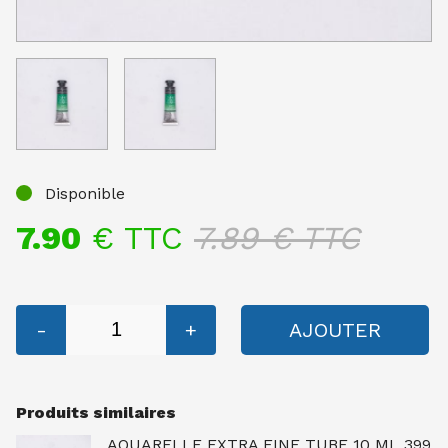
Disponible
7.90
€ TTC
7.89
€ TTC
-
+
AJOUTER
Produits similaires
AQUARELLE EXTRA FINE TUBE 10 ML 399