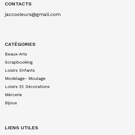
OCRE D'OR 257
CONTACTS
7.90
€ TTC
7.89
€ TTC
jaccooleurs@gmail.com
AQUARELLE EXTRA FINE TUBE 10 ML
BLEU CERULEUM 305
10.99
€ TTC
10.99
€ TTC
AQUARELLE EXTRA FINE TUBE 10 ML
CATÉGORIES
BLEU COB VERIT 307
10.99
€ TTC
10.99
€ TTC
Beaux-Arts
AQUARELLE EXTRA FINE TUBE 10 ML
Scrapbooking
BLEU INDIGO 308
Loisirs Enfants
7.90
€ TTC
7.89
€ TTC
Modelage- Moulage
AQUARELLE EXTRA FINE TUBE 10 ML
Loisirs Et Décorations
BLEU OUTRE CL 312
8.80
€ TTC
8.80
€ TTC
Mércerie
Bijoux
AQUARELLE EXTRA FINE TUBE 10 ML
BLEU OUTRE FONC315
8.80
€ TTC
8.80
€ TTC
AQUARELLE EXTRA FINE TUBE 10 ML
LIENS UTILES
BLEU DE PRUS 318