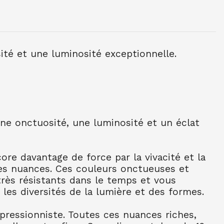
NE TUBE 10 ML OCRE JAUNE CL 254
sité et une luminosité exceptionnelle.
NE TUBE 10 ML BLEU CERULEUM 302
C
une onctuosité, une luminosité et un éclat
NE TUBE 10 ML BLEU COB FONC 309
C
NE TUBE 10 ML BLEU OUTR FR 314
re davantage de force par la vivacité et la
es nuances. Ces couleurs onctueuses et
NE TUBE 10 ML BLEU ROYAL 322
 très résistants dans le temps et vous
 les diversités de la lumière et des formes.
NE TUBE 10 ML TURQU PHTALO 341
mpressionniste. Toutes ces nuances riches,