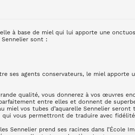
AQUARELLE EXTRA FI
7.90
€ TTC
7.89
€ TTC
relle à base de miel qui lui apporte une onctuo
 Sennelier sont :
AQUARELLE EXTRA FI
10.99
€ TTC
10.99
€ TT
utre ses agents conservateurs, le miel apporte 
AQUARELLE EXTRA FI
10.99
€ TTC
10.99
€ TT
AQUARELLE EXTRA FI
grande qualité, vous donnerez à vos œuvres enco
8.80
€ TTC
8.80
€ TTC
parfaitement entre elles et donnent de superb
AQUARELLE EXTRA FI
 au miel vos tubes d’aquarelle Sennelier seront
7.90
€ TTC
7.89
€ TTC
 qui vous permettront de traduire avec fidélité
AQUARELLE EXTRA FI
lles Sennelier prend ses racines dans l’École I
8.80
€ TTC
8.80
€ TTC