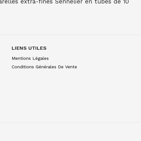
elles extra-fines Sennelier en tubes de 10
NE TUBE 10 ML BLEU INDENTHR 395
C
NE TUBE 10 ML TER OMB BR 202
NE TUBE 10 ML TER OMB NAT 205
LIENS UTILES
E TUBE 10 ML TER SIEN NAT 208
Mentions Légales
Conditions Générales De Vente
E TUBE 10 ML TER SIEN BR 211
NE TUBE 10 ML TERRE VERT NAT 213
NE TUBE 10 ML OCRE JAUNE 252
E TUBE 10 ML OCRE D'OR 257
NE TUBE 10 ML BLEU CERULEUM 305