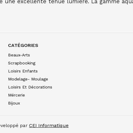
é une excellente tenue lumière. La gamme aquar
AQUARELLE EXTRA FI
10.00
€ TTC
10.00
€ TT
AQUARELLE EXTRA FI
7.90
€ TTC
7.89
€ TTC
AQUARELLE EXTRA FI
7.90
€ TTC
7.89
€ TTC
CATÉGORIES
AQUARELLE EXTRA FIN
Beaux-Arts
7.90
€ TTC
7.89
€ TTC
Scrapbooking
AQUARELLE EXTRA FIN
Loisirs Enfants
7.90
€ TTC
7.89
€ TTC
Modelage- Moulage
AQUARELLE EXTRA FI
Loisirs Et Décorations
7.90
€ TTC
7.89
€ TTC
Mércerie
AQUARELLE EXTRA FI
Bijoux
7.90
€ TTC
7.89
€ TTC
AQUARELLE EXTRA FIN
7.90
€ TTC
7.89
€ TTC
Développé par
CEI Informatique
AQUARELLE EXTRA FI