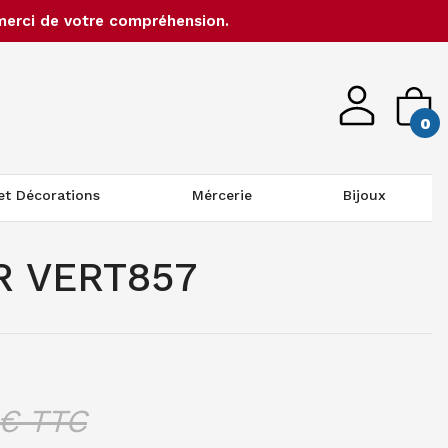
merci de votre compréhension.
0
 et Décorations
Mércerie
Bijoux
R VERT857
€ TTC