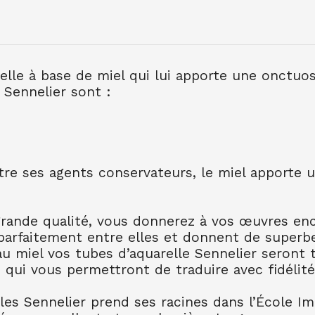
AQUARELLE EXTRA FI
7.90
€ TTC
7.89
€ TTC
relle à base de miel qui lui apporte une onctuo
 Sennelier sont :
AQUARELLE EXTRA FI
10.99
€ TTC
10.99
€ TT
utre ses agents conservateurs, le miel apporte 
AQUARELLE EXTRA FI
10.99
€ TTC
10.99
€ TT
AQUARELLE EXTRA FI
grande qualité, vous donnerez à vos œuvres enco
8.80
€ TTC
8.80
€ TTC
parfaitement entre elles et donnent de superb
AQUARELLE EXTRA FI
 au miel vos tubes d’aquarelle Sennelier seront
7.90
€ TTC
7.89
€ TTC
 qui vous permettront de traduire avec fidélité
AQUARELLE EXTRA FI
lles Sennelier prend ses racines dans l’École I
8.80
€ TTC
8.80
€ TTC