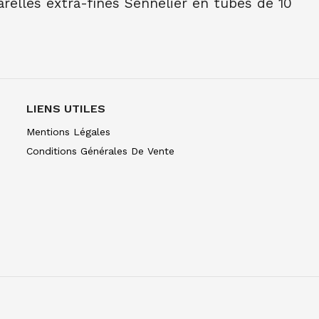
elles extra-fines Sennelier en tubes de 10
NE TUBE 10 ML BLEU INDENTHR 395
C
NE TUBE 10 ML TER OMB BR 202
NE TUBE 10 ML TER OMB NAT 205
LIENS UTILES
E TUBE 10 ML TER SIEN NAT 208
Mentions Légales
Conditions Générales De Vente
E TUBE 10 ML TER SIEN BR 211
NE TUBE 10 ML TERRE VERT NAT 213
NE TUBE 10 ML OCRE JAUNE 252
E TUBE 10 ML OCRE D'OR 257
NE TUBE 10 ML BLEU CERULEUM 305