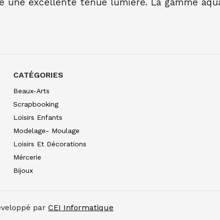
é une excellente tenue lumière. La gamme aquar
AQUARELLE EXTRA FI
10.00
€ TTC
10.00
€ TT
AQUARELLE EXTRA FI
7.90
€ TTC
7.89
€ TTC
AQUARELLE EXTRA FI
7.90
€ TTC
7.89
€ TTC
CATÉGORIES
AQUARELLE EXTRA FIN
Beaux-Arts
7.90
€ TTC
7.89
€ TTC
Scrapbooking
AQUARELLE EXTRA FIN
Loisirs Enfants
7.90
€ TTC
7.89
€ TTC
Modelage- Moulage
AQUARELLE EXTRA FI
Loisirs Et Décorations
7.90
€ TTC
7.89
€ TTC
Mércerie
AQUARELLE EXTRA FI
Bijoux
7.90
€ TTC
7.89
€ TTC
AQUARELLE EXTRA FIN
7.90
€ TTC
7.89
€ TTC
Développé par
CEI Informatique
AQUARELLE EXTRA FI