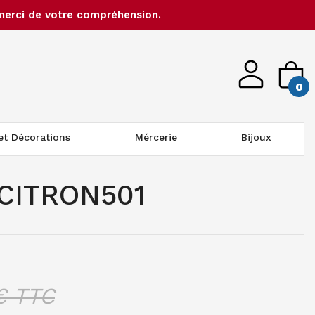
merci de votre compréhension.
0
 et Décorations
Mércerie
Bijoux
CITRON501
 TTC