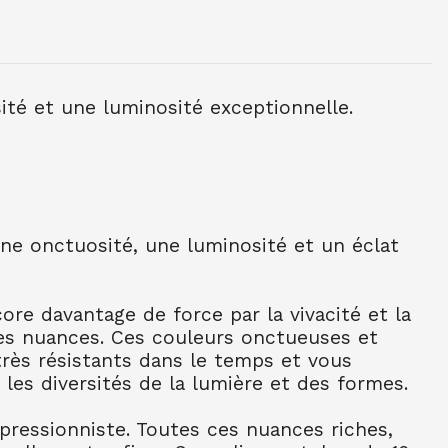
NE TUBE 10 ML OCRE JAUNE CL 254
sité et une luminosité exceptionnelle.
NE TUBE 10 ML BLEU CERULEUM 302
C
une onctuosité, une luminosité et un éclat
NE TUBE 10 ML BLEU COB FONC 309
C
NE TUBE 10 ML BLEU OUTR FR 314
re davantage de force par la vivacité et la
es nuances. Ces couleurs onctueuses et
NE TUBE 10 ML BLEU ROYAL 322
 très résistants dans le temps et vous
 les diversités de la lumière et des formes.
NE TUBE 10 ML TURQU PHTALO 341
mpressionniste. Toutes ces nuances riches,