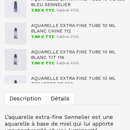
BLEU SENNELIER
7.90
€ TTC
7.89
€ TTC
AQUARELLE EXTRA FINE TUBE 10 ML
BLANC CHINE 112
7.90
€ TTC
7.89
€ TTC
AQUARELLE EXTRA FINE TUBE 10 ML
BLANC TIT 116
7.90
€ TTC
7.89
€ TTC
AQUARELLE EXTRA FINE TUBE 10 ML
TER VERTE BR 203
7.90
€ TTC
7.89
€ TTC
Description
Détails
AQUARELLE EXTRA FINE TUBE 10 ML
OCRE JAUNE CL 254
7.90
€ TTC
7.89
€ TTC
L’aquarelle extra-fine Sennelier est une
aquarelle à base de miel qui lui apporte