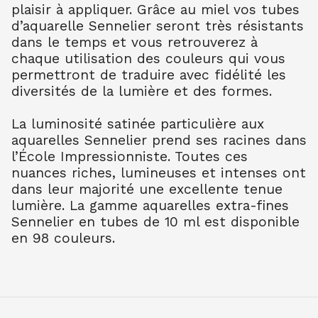
plaisir à appliquer. Grâce au miel vos tubes
TER OMB BR 202
7.90
€ TTC
7.89
€ TTC
d’aquarelle Sennelier seront très résistants
dans le temps et vous retrouverez à
AQUARELLE EXTRA FINE TUBE 10 ML
chaque utilisation des couleurs qui vous
TER OMB NAT 205
permettront de traduire avec fidélité les
7.90
€ TTC
7.89
€ TTC
diversités de la lumière et des formes.
AQUARELLE EXTRA FINE TUBE 10 ML
TER SIEN NAT 208
La luminosité satinée particulière aux
7.90
€ TTC
7.89
€ TTC
aquarelles Sennelier prend ses racines dans
AQUARELLE EXTRA FINE TUBE 10 ML
l’École Impressionniste. Toutes ces
TER SIEN BR 211
nuances riches, lumineuses et intenses ont
7.90
€ TTC
7.89
€ TTC
dans leur majorité une excellente tenue
AQUARELLE EXTRA FINE TUBE 10 ML
lumière. La gamme aquarelles extra-fines
TERRE VERT NAT 213
Sennelier en tubes de 10 ml est disponible
7.90
€ TTC
7.89
€ TTC
en 98 couleurs.
AQUARELLE EXTRA FINE TUBE 10 ML
OCRE JAUNE 252
7.90
€ TTC
7.89
€ TTC
AQUARELLE EXTRA FINE TUBE 10 ML