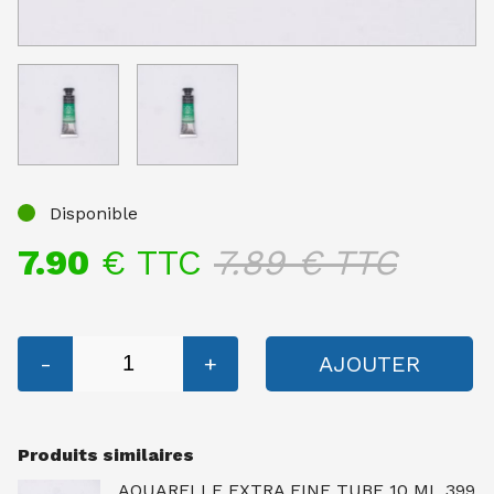
Disponible
7.90
€ TTC
7.89
€ TTC
-
+
AJOUTER
Produits similaires
AQUARELLE EXTRA FINE TUBE 10 ML 399