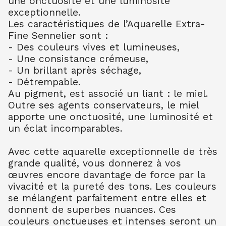
une onctuosité et une luminosité
AQUARELLE EXTRA FINE TUBE 10 ML
exceptionnelle.
BLEU CERULEUM 302
10.99
€ TTC
10.99
€ TTC
Les caractéristiques de l’Aquarelle Extra-
Fine Sennelier sont :
AQUARELLE EXTRA FINE TUBE 10 ML
- Des couleurs vives et lumineuses,
BLEU COB FONC 309
- Une consistance crémeuse,
10.99
€ TTC
10.99
€ TTC
- Un brillant après séchage,
AQUARELLE EXTRA FINE TUBE 10 ML
- Détrempable.
BLEU OUTR FR 314
Au pigment, est associé un liant : le miel.
8.80
€ TTC
8.80
€ TTC
Outre ses agents conservateurs, le miel
AQUARELLE EXTRA FINE TUBE 10 ML
apporte une onctuosité, une luminosité et
BLEU ROYAL 322
un éclat incomparables.
7.90
€ TTC
7.89
€ TTC
AQUARELLE EXTRA FINE TUBE 10 ML
Avec cette aquarelle exceptionnelle de très
TURQU PHTALO 341
grande qualité, vous donnerez à vos
8.80
€ TTC
8.80
€ TTC
œuvres encore davantage de force par la
vivacité et la pureté des tons. Les couleurs
AQUARELLE EXTRA FINE TUBE 10 ML
BLEU INDENTHR 395
se mélangent parfaitement entre elles et
10.00
€ TTC
10.00
€ TTC
donnent de superbes nuances. Ces
couleurs onctueuses et intenses seront un
AQUARELLE EXTRA FINE TUBE 10 ML