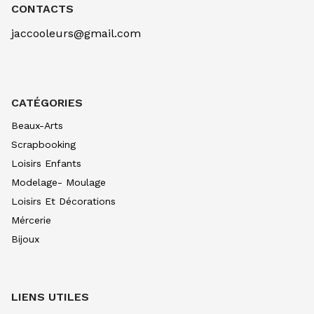
OCRE D'OR 257
CONTACTS
7.90
€ TTC
7.89
€ TTC
jaccooleurs@gmail.com
AQUARELLE EXTRA FINE TUBE 10 ML
BLEU CERULEUM 305
10.99
€ TTC
10.99
€ TTC
AQUARELLE EXTRA FINE TUBE 10 ML
CATÉGORIES
BLEU COB VERIT 307
10.99
€ TTC
10.99
€ TTC
Beaux-Arts
AQUARELLE EXTRA FINE TUBE 10 ML
Scrapbooking
BLEU INDIGO 308
Loisirs Enfants
7.90
€ TTC
7.89
€ TTC
Modelage- Moulage
AQUARELLE EXTRA FINE TUBE 10 ML
Loisirs Et Décorations
BLEU OUTRE CL 312
8.80
€ TTC
8.80
€ TTC
Mércerie
Bijoux
AQUARELLE EXTRA FINE TUBE 10 ML
BLEU OUTRE FONC315
8.80
€ TTC
8.80
€ TTC
AQUARELLE EXTRA FINE TUBE 10 ML
LIENS UTILES
BLEU DE PRUS 318