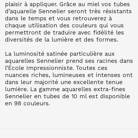
plaisir à appliquer. Grâce au miel vos tubes
TER OMB BR 202
7.90
€ TTC
7.89
€ TTC
d’aquarelle Sennelier seront très résistants
dans le temps et vous retrouverez à
AQUARELLE EXTRA FINE TUBE 10 ML
chaque utilisation des couleurs qui vous
TER OMB NAT 205
permettront de traduire avec fidélité les
7.90
€ TTC
7.89
€ TTC
diversités de la lumière et des formes.
AQUARELLE EXTRA FINE TUBE 10 ML
TER SIEN NAT 208
La luminosité satinée particulière aux
7.90
€ TTC
7.89
€ TTC
aquarelles Sennelier prend ses racines dans
AQUARELLE EXTRA FINE TUBE 10 ML
l’École Impressionniste. Toutes ces
TER SIEN BR 211
nuances riches, lumineuses et intenses ont
7.90
€ TTC
7.89
€ TTC
dans leur majorité une excellente tenue
AQUARELLE EXTRA FINE TUBE 10 ML
lumière. La gamme aquarelles extra-fines
TERRE VERT NAT 213
Sennelier en tubes de 10 ml est disponible
7.90
€ TTC
7.89
€ TTC
en 98 couleurs.
AQUARELLE EXTRA FINE TUBE 10 ML
OCRE JAUNE 252
7.90
€ TTC
7.89
€ TTC
AQUARELLE EXTRA FINE TUBE 10 ML