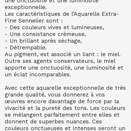
une onctuosité et une luminosité
AQUARELLE EXTRA FINE TUBE 10 ML
exceptionnelle.
BLEU CERULEUM 302
10.99
€ TTC
10.99
€ TTC
Les caractéristiques de l’Aquarelle Extra-
Fine Sennelier sont :
AQUARELLE EXTRA FINE TUBE 10 ML
- Des couleurs vives et lumineuses,
BLEU COB FONC 309
- Une consistance crémeuse,
10.99
€ TTC
10.99
€ TTC
- Un brillant après séchage,
AQUARELLE EXTRA FINE TUBE 10 ML
- Détrempable.
BLEU OUTR FR 314
Au pigment, est associé un liant : le miel.
8.80
€ TTC
8.80
€ TTC
Outre ses agents conservateurs, le miel
AQUARELLE EXTRA FINE TUBE 10 ML
apporte une onctuosité, une luminosité et
BLEU ROYAL 322
un éclat incomparables.
7.90
€ TTC
7.89
€ TTC
AQUARELLE EXTRA FINE TUBE 10 ML
Avec cette aquarelle exceptionnelle de très
TURQU PHTALO 341
grande qualité, vous donnerez à vos
8.80
€ TTC
8.80
€ TTC
œuvres encore davantage de force par la
vivacité et la pureté des tons. Les couleurs
AQUARELLE EXTRA FINE TUBE 10 ML
BLEU INDENTHR 395
se mélangent parfaitement entre elles et
10.00
€ TTC
10.00
€ TTC
donnent de superbes nuances. Ces
couleurs onctueuses et intenses seront un
AQUARELLE EXTRA FINE TUBE 10 ML