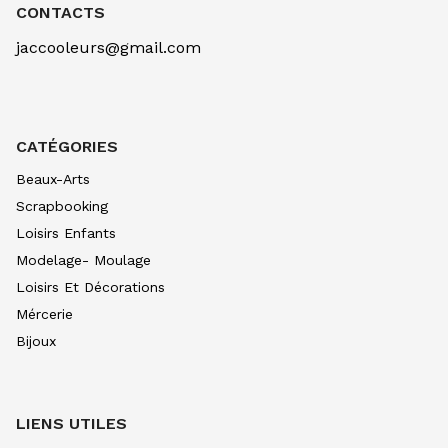
OCRE D'OR 257
CONTACTS
7.90
€ TTC
7.89
€ TTC
jaccooleurs@gmail.com
AQUARELLE EXTRA FINE TUBE 10 ML
BLEU CERULEUM 305
10.99
€ TTC
10.99
€ TTC
AQUARELLE EXTRA FINE TUBE 10 ML
CATÉGORIES
BLEU COB VERIT 307
10.99
€ TTC
10.99
€ TTC
Beaux-Arts
AQUARELLE EXTRA FINE TUBE 10 ML
Scrapbooking
BLEU INDIGO 308
Loisirs Enfants
7.90
€ TTC
7.89
€ TTC
Modelage- Moulage
AQUARELLE EXTRA FINE TUBE 10 ML
Loisirs Et Décorations
BLEU OUTRE CL 312
8.80
€ TTC
8.80
€ TTC
Mércerie
Bijoux
AQUARELLE EXTRA FINE TUBE 10 ML
BLEU OUTRE FONC315
8.80
€ TTC
8.80
€ TTC
AQUARELLE EXTRA FINE TUBE 10 ML
LIENS UTILES
BLEU DE PRUS 318