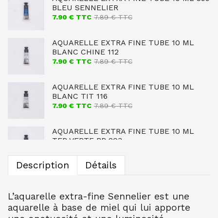
BLEU SENNELIER
7.90
€ TTC
7.89
€ TTC
AQUARELLE EXTRA FINE TUBE 10 ML
BLANC CHINE 112
7.90
€ TTC
7.89
€ TTC
AQUARELLE EXTRA FINE TUBE 10 ML
BLANC TIT 116
7.90
€ TTC
7.89
€ TTC
AQUARELLE EXTRA FINE TUBE 10 ML
TER VERTE BR 203
7.90
€ TTC
7.89
€ TTC
Description
Détails
AQUARELLE EXTRA FINE TUBE 10 ML
OCRE JAUNE CL 254
7.90
€ TTC
7.89
€ TTC
L’aquarelle extra-fine Sennelier est une
aquarelle à base de miel qui lui apporte