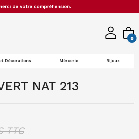
merci de votre compréhension.
0
 et Décorations
Mércerie
Bijoux
VERT NAT 213
 TTC