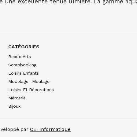
é une excellente tenue lumière. La gamme aquar
AQUARELLE EXTRA FI
10.00
€ TTC
10.00
€ TT
AQUARELLE EXTRA FI
7.90
€ TTC
7.89
€ TTC
AQUARELLE EXTRA FI
7.90
€ TTC
7.89
€ TTC
CATÉGORIES
AQUARELLE EXTRA FIN
Beaux-Arts
7.90
€ TTC
7.89
€ TTC
Scrapbooking
AQUARELLE EXTRA FIN
Loisirs Enfants
7.90
€ TTC
7.89
€ TTC
Modelage- Moulage
AQUARELLE EXTRA FI
Loisirs Et Décorations
7.90
€ TTC
7.89
€ TTC
Mércerie
AQUARELLE EXTRA FIN
Bijoux
7.90
€ TTC
7.89
€ TTC
AQUARELLE EXTRA FI
10.99
€ TTC
10.99
€ TT
Développé par
CEI Informatique
AQUARELLE EXTRA FIN