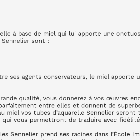
AQUARELLE EXTRA FI
7.90
€ TTC
7.89
€ TTC
relle à base de miel qui lui apporte une onctuo
 Sennelier sont :
AQUARELLE EXTRA FI
10.99
€ TTC
10.99
€ TT
utre ses agents conservateurs, le miel apporte 
AQUARELLE EXTRA FI
10.99
€ TTC
10.99
€ TT
AQUARELLE EXTRA FI
grande qualité, vous donnerez à vos œuvres enco
8.80
€ TTC
8.80
€ TTC
parfaitement entre elles et donnent de superb
AQUARELLE EXTRA FI
 au miel vos tubes d’aquarelle Sennelier seront
7.90
€ TTC
7.89
€ TTC
 qui vous permettront de traduire avec fidélité
AQUARELLE EXTRA FI
lles Sennelier prend ses racines dans l’École I
8.80
€ TTC
8.80
€ TTC