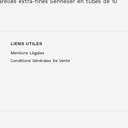
elles extra-fines Sennelier en tubes de 10
NE TUBE 10 ML BLEU INDENTHR 395
C
NE TUBE 10 ML TER OMB BR 202
NE TUBE 10 ML TER OMB NAT 205
LIENS UTILES
E TUBE 10 ML TER SIEN NAT 208
Mentions Légales
Conditions Générales De Vente
E TUBE 10 ML TER SIEN BR 211
NE TUBE 10 ML OCRE JAUNE 252
E TUBE 10 ML OCRE D'OR 257
NE TUBE 10 ML BLEU CERULEUM 305
C
E TUBE 10 ML BLEU COB VERIT 307