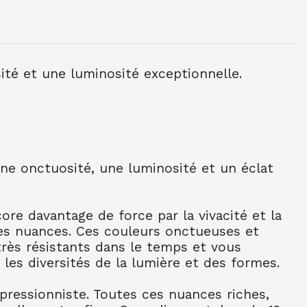
NE TUBE 10 ML OCRE JAUNE CL 254
sité et une luminosité exceptionnelle.
NE TUBE 10 ML BLEU CERULEUM 302
C
une onctuosité, une luminosité et un éclat
NE TUBE 10 ML BLEU COB FONC 309
C
NE TUBE 10 ML BLEU OUTR FR 314
re davantage de force par la vivacité et la
es nuances. Ces couleurs onctueuses et
NE TUBE 10 ML BLEU ROYAL 322
 très résistants dans le temps et vous
 les diversités de la lumière et des formes.
NE TUBE 10 ML TURQU PHTALO 341
mpressionniste. Toutes ces nuances riches,