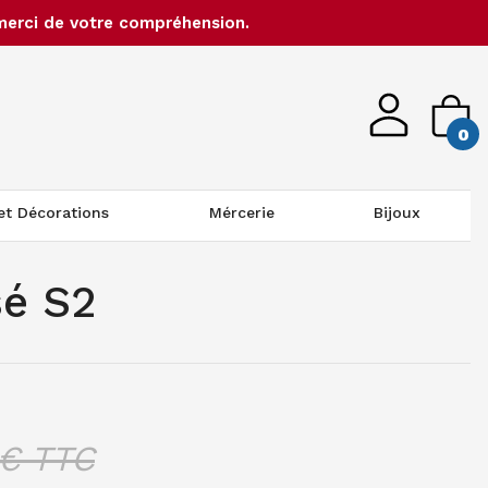
merci de votre compréhension.
0
 et Décorations
Mércerie
Bijoux
sé S2
€ TTC