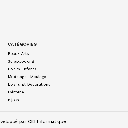
AQUARELLE EXTRA FI
7.90
€ TTC
7.89
€ TTC
CATÉGORIES
AQUARELLE EXTRA FI
10.99
€ TTC
10.99
€ TT
Beaux-Arts
Scrapbooking
Loisirs Enfants
AQUARELLE EXTRA FI
10.99
€ TTC
10.99
€ TT
Modelage- Moulage
Loisirs Et Décorations
AQUARELLE EXTRA FI
8.80
€ TTC
8.80
€ TTC
Mércerie
Bijoux
AQUARELLE EXTRA FI
7.90
€ TTC
7.89
€ TTC
AQUARELLE EXTRA FI
Développé par
CEI Informatique
8.80
€ TTC
8.80
€ TTC