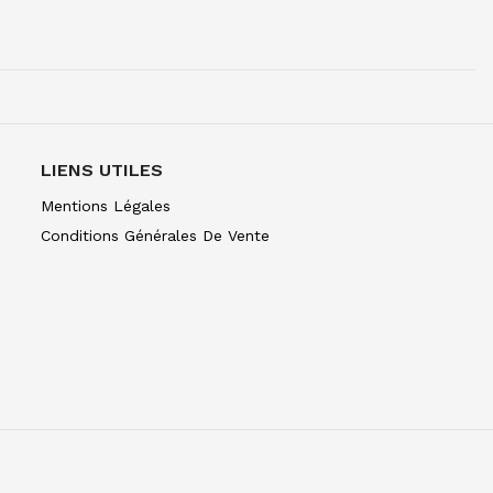
NE TUBE 10 ML OCRE JAUNE CL 254
LIENS UTILES
NE TUBE 10 ML BLEU CERULEUM 302
C
Mentions Légales
Conditions Générales De Vente
NE TUBE 10 ML BLEU COB FONC 309
C
NE TUBE 10 ML BLEU OUTR FR 314
NE TUBE 10 ML BLEU ROYAL 322
NE TUBE 10 ML TURQU PHTALO 341