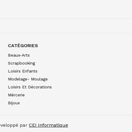
AQUARELLE EXTRA FI
7.90
€ TTC
7.89
€ TTC
CATÉGORIES
AQUARELLE EXTRA FI
10.99
€ TTC
10.99
€ TT
Beaux-Arts
Scrapbooking
Loisirs Enfants
AQUARELLE EXTRA FI
10.99
€ TTC
10.99
€ TT
Modelage- Moulage
Loisirs Et Décorations
AQUARELLE EXTRA FI
8.80
€ TTC
8.80
€ TTC
Mércerie
Bijoux
AQUARELLE EXTRA FI
7.90
€ TTC
7.89
€ TTC
AQUARELLE EXTRA FI
Développé par
CEI Informatique
8.80
€ TTC
8.80
€ TTC