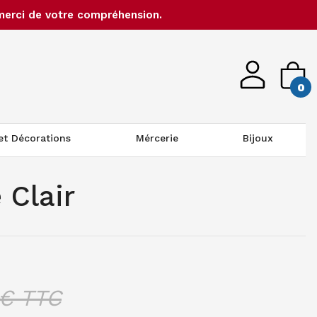
merci de votre compréhension.
0
 et Décorations
Mércerie
Bijoux
Clair
€ TTC