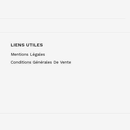
NE TUBE 10 ML OCRE JAUNE CL 254
LIENS UTILES
NE TUBE 10 ML BLEU CERULEUM 302
C
Mentions Légales
Conditions Générales De Vente
NE TUBE 10 ML BLEU COB FONC 309
C
NE TUBE 10 ML BLEU OUTR FR 314
NE TUBE 10 ML BLEU ROYAL 322
NE TUBE 10 ML TURQU PHTALO 341