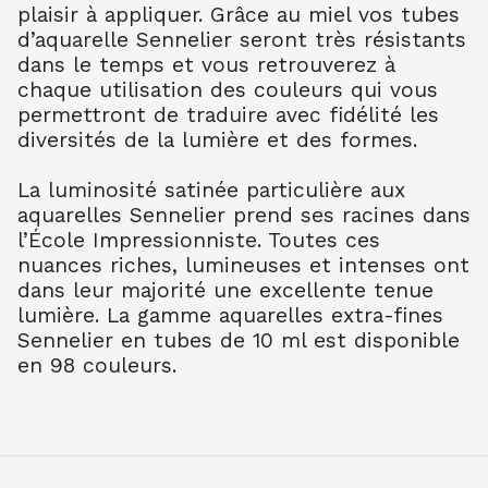
plaisir à appliquer. Grâce au miel vos tubes
TER OMB BR 202
7.90
€ TTC
7.89
€ TTC
d’aquarelle Sennelier seront très résistants
dans le temps et vous retrouverez à
AQUARELLE EXTRA FINE TUBE 10 ML
chaque utilisation des couleurs qui vous
TER OMB NAT 205
permettront de traduire avec fidélité les
7.90
€ TTC
7.89
€ TTC
diversités de la lumière et des formes.
AQUARELLE EXTRA FINE TUBE 10 ML
TER SIEN NAT 208
La luminosité satinée particulière aux
7.90
€ TTC
7.89
€ TTC
aquarelles Sennelier prend ses racines dans
AQUARELLE EXTRA FINE TUBE 10 ML
l’École Impressionniste. Toutes ces
TER SIEN BR 211
nuances riches, lumineuses et intenses ont
7.90
€ TTC
7.89
€ TTC
dans leur majorité une excellente tenue
AQUARELLE EXTRA FINE TUBE 10 ML
lumière. La gamme aquarelles extra-fines
TERRE VERT NAT 213
Sennelier en tubes de 10 ml est disponible
7.90
€ TTC
7.89
€ TTC
en 98 couleurs.
AQUARELLE EXTRA FINE TUBE 10 ML
OCRE JAUNE 252
7.90
€ TTC
7.89
€ TTC
AQUARELLE EXTRA FINE TUBE 10 ML