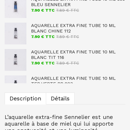
BLEU SENNELIER
7.90
€ TTC
7.89
€ TTC
AQUARELLE EXTRA FINE TUBE 10 ML
BLANC CHINE 112
7.90
€ TTC
7.89
€ TTC
AQUARELLE EXTRA FINE TUBE 10 ML
BLANC TIT 116
7.90
€ TTC
7.89
€ TTC
AQUARELLE EXTRA FINE TUBE 10 ML
TER VERTE BR 203
7.90
€ TTC
7.89
€ TTC
Description
Détails
AQUARELLE EXTRA FINE TUBE 10 ML
OCRE JAUNE CL 254
7.90
€ TTC
7.89
€ TTC
L’aquarelle extra-fine Sennelier est une
aquarelle à base de miel qui lui apporte