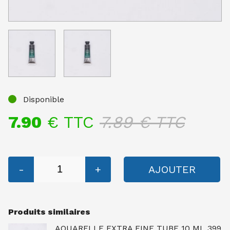
Disponible
7.90
€ TTC
7.89
€ TTC
-
+
AJOUTER
Produits similaires
AQUARELLE EXTRA FINE TUBE 10 ML 399