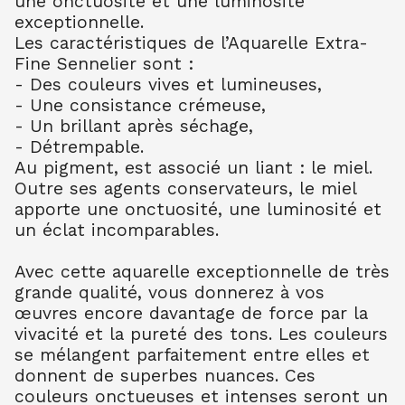
une onctuosité et une luminosité
AQUARELLE EXTRA FINE TUBE 10 ML
exceptionnelle.
BLEU CERULEUM 302
10.99
€ TTC
10.99
€ TTC
Les caractéristiques de l’Aquarelle Extra-
Fine Sennelier sont :
AQUARELLE EXTRA FINE TUBE 10 ML
- Des couleurs vives et lumineuses,
BLEU COB FONC 309
- Une consistance crémeuse,
10.99
€ TTC
10.99
€ TTC
- Un brillant après séchage,
AQUARELLE EXTRA FINE TUBE 10 ML
- Détrempable.
BLEU OUTR FR 314
Au pigment, est associé un liant : le miel.
8.80
€ TTC
8.80
€ TTC
Outre ses agents conservateurs, le miel
AQUARELLE EXTRA FINE TUBE 10 ML
apporte une onctuosité, une luminosité et
BLEU ROYAL 322
un éclat incomparables.
7.90
€ TTC
7.89
€ TTC
AQUARELLE EXTRA FINE TUBE 10 ML
Avec cette aquarelle exceptionnelle de très
TURQU PHTALO 341
grande qualité, vous donnerez à vos
8.80
€ TTC
8.80
€ TTC
œuvres encore davantage de force par la
vivacité et la pureté des tons. Les couleurs
AQUARELLE EXTRA FINE TUBE 10 ML
BLEU INDENTHR 395
se mélangent parfaitement entre elles et
10.00
€ TTC
10.00
€ TTC
donnent de superbes nuances. Ces
couleurs onctueuses et intenses seront un
AQUARELLE EXTRA FINE TUBE 10 ML