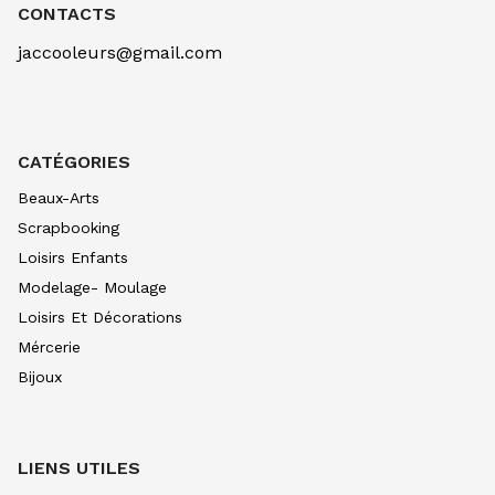
OCRE D'OR 257
CONTACTS
7.90
€ TTC
7.89
€ TTC
jaccooleurs@gmail.com
AQUARELLE EXTRA FINE TUBE 10 ML
BLEU CERULEUM 305
10.99
€ TTC
10.99
€ TTC
AQUARELLE EXTRA FINE TUBE 10 ML
CATÉGORIES
BLEU COB VERIT 307
10.99
€ TTC
10.99
€ TTC
Beaux-Arts
AQUARELLE EXTRA FINE TUBE 10 ML
Scrapbooking
BLEU INDIGO 308
Loisirs Enfants
7.90
€ TTC
7.89
€ TTC
Modelage- Moulage
AQUARELLE EXTRA FINE TUBE 10 ML
Loisirs Et Décorations
BLEU OUTRE CL 312
8.80
€ TTC
8.80
€ TTC
Mércerie
Bijoux
AQUARELLE EXTRA FINE TUBE 10 ML
BLEU OUTRE FONC315
8.80
€ TTC
8.80
€ TTC
AQUARELLE EXTRA FINE TUBE 10 ML
LIENS UTILES
BLEU DE PRUS 318