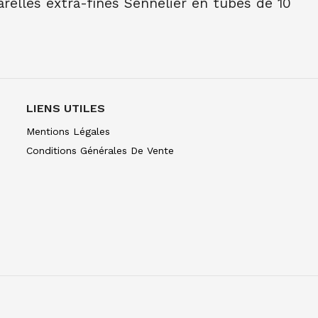
elles extra-fines Sennelier en tubes de 10
NE TUBE 10 ML BLEU INDENTHR 395
C
NE TUBE 10 ML TER OMB BR 202
NE TUBE 10 ML TER OMB NAT 205
LIENS UTILES
E TUBE 10 ML TER SIEN NAT 208
Mentions Légales
Conditions Générales De Vente
E TUBE 10 ML TER SIEN BR 211
NE TUBE 10 ML TERRE VERT NAT 213
NE TUBE 10 ML OCRE JAUNE 252
E TUBE 10 ML OCRE D'OR 257
NE TUBE 10 ML BLEU CERULEUM 305