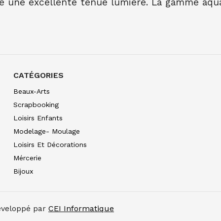
é une excellente tenue lumière. La gamme aquar
AQUARELLE EXTRA FI
10.00
€ TTC
10.00
€ TT
AQUARELLE EXTRA FI
7.90
€ TTC
7.89
€ TTC
AQUARELLE EXTRA FI
7.90
€ TTC
7.89
€ TTC
CATÉGORIES
AQUARELLE EXTRA FIN
Beaux-Arts
7.90
€ TTC
7.89
€ TTC
Scrapbooking
AQUARELLE EXTRA FIN
Loisirs Enfants
7.90
€ TTC
7.89
€ TTC
Modelage- Moulage
AQUARELLE EXTRA FI
Loisirs Et Décorations
7.90
€ TTC
7.89
€ TTC
Mércerie
AQUARELLE EXTRA FI
Bijoux
7.90
€ TTC
7.89
€ TTC
AQUARELLE EXTRA FIN
7.90
€ TTC
7.89
€ TTC
Développé par
CEI Informatique
AQUARELLE EXTRA FI