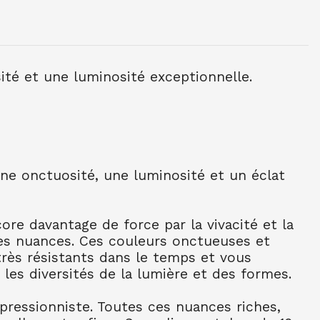
NE TUBE 10 ML OCRE JAUNE CL 254
sité et une luminosité exceptionnelle.
NE TUBE 10 ML BLEU CERULEUM 302
C
une onctuosité, une luminosité et un éclat
NE TUBE 10 ML BLEU COB FONC 309
C
NE TUBE 10 ML BLEU OUTR FR 314
re davantage de force par la vivacité et la
es nuances. Ces couleurs onctueuses et
NE TUBE 10 ML BLEU ROYAL 322
 très résistants dans le temps et vous
 les diversités de la lumière et des formes.
NE TUBE 10 ML TURQU PHTALO 341
mpressionniste. Toutes ces nuances riches,