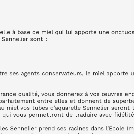
AQUARELLE EXTRA FI
7.90
€ TTC
7.89
€ TTC
relle à base de miel qui lui apporte une onctuo
 Sennelier sont :
AQUARELLE EXTRA FI
10.99
€ TTC
10.99
€ TT
utre ses agents conservateurs, le miel apporte 
AQUARELLE EXTRA FI
10.99
€ TTC
10.99
€ TT
AQUARELLE EXTRA FI
grande qualité, vous donnerez à vos œuvres enco
8.80
€ TTC
8.80
€ TTC
parfaitement entre elles et donnent de superb
AQUARELLE EXTRA FI
 au miel vos tubes d’aquarelle Sennelier seront
7.90
€ TTC
7.89
€ TTC
 qui vous permettront de traduire avec fidélité
AQUARELLE EXTRA FI
lles Sennelier prend ses racines dans l’École I
8.80
€ TTC
8.80
€ TTC