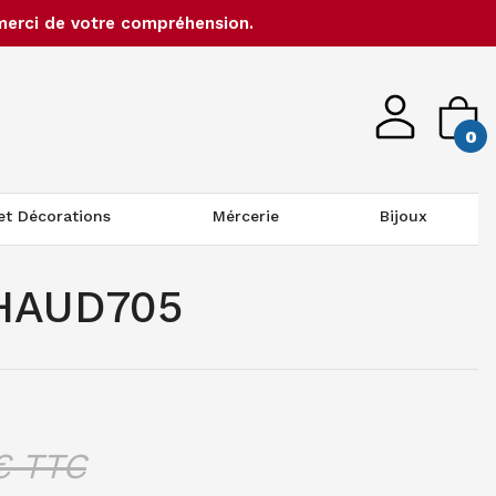
merci de votre compréhension.
0
 et Décorations
Mércerie
Bijoux
CHAUD705
 TTC