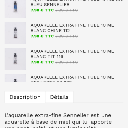
BLEU SENNELIER
7.90
€ TTC
7.89
€ TTC
AQUARELLE EXTRA FINE TUBE 10 ML
BLANC CHINE 112
7.90
€ TTC
7.89
€ TTC
AQUARELLE EXTRA FINE TUBE 10 ML
BLANC TIT 116
7.90
€ TTC
7.89
€ TTC
AQUARELLE EXTRA FINE TUBE 10 ML
TER VERTE BR 203
7.90
€ TTC
7.89
€ TTC
Description
Détails
AQUARELLE EXTRA FINE TUBE 10 ML
OCRE JAUNE CL 254
7.90
€ TTC
7.89
€ TTC
L’aquarelle extra-fine Sennelier est une
aquarelle à base de miel qui lui apporte