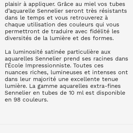
plaisir à appliquer. Grâce au miel vos tubes
TER OMB BR 202
7.90
€ TTC
7.89
€ TTC
d’aquarelle Sennelier seront très résistants
dans le temps et vous retrouverez à
AQUARELLE EXTRA FINE TUBE 10 ML
chaque utilisation des couleurs qui vous
TER OMB NAT 205
permettront de traduire avec fidélité les
7.90
€ TTC
7.89
€ TTC
diversités de la lumière et des formes.
AQUARELLE EXTRA FINE TUBE 10 ML
TER SIEN NAT 208
La luminosité satinée particulière aux
7.90
€ TTC
7.89
€ TTC
aquarelles Sennelier prend ses racines dans
AQUARELLE EXTRA FINE TUBE 10 ML
l’École Impressionniste. Toutes ces
TER SIEN BR 211
nuances riches, lumineuses et intenses ont
7.90
€ TTC
7.89
€ TTC
dans leur majorité une excellente tenue
AQUARELLE EXTRA FINE TUBE 10 ML
lumière. La gamme aquarelles extra-fines
TERRE VERT NAT 213
Sennelier en tubes de 10 ml est disponible
7.90
€ TTC
7.89
€ TTC
en 98 couleurs.
AQUARELLE EXTRA FINE TUBE 10 ML
OCRE JAUNE 252
7.90
€ TTC
7.89
€ TTC
AQUARELLE EXTRA FINE TUBE 10 ML