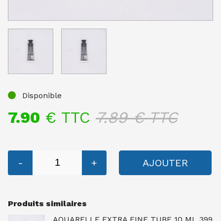
Disponible
7.90
€ TTC
7.89
€ TTC
-
+
AJOUTER
Produits similaires
AQUARELLE EXTRA FINE TUBE 10 ML 399