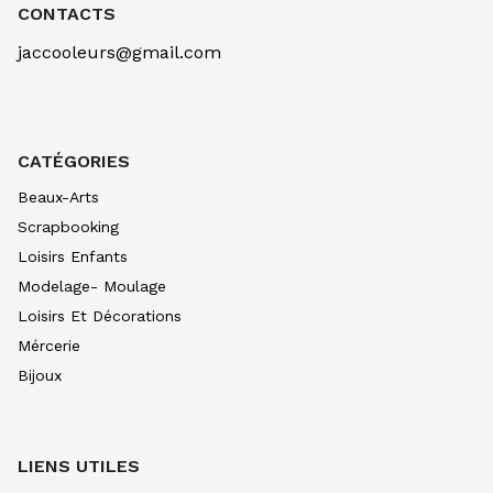
OCRE D'OR 257
CONTACTS
7.90
€ TTC
7.89
€ TTC
jaccooleurs@gmail.com
AQUARELLE EXTRA FINE TUBE 10 ML
BLEU CERULEUM 305
10.99
€ TTC
10.99
€ TTC
AQUARELLE EXTRA FINE TUBE 10 ML
CATÉGORIES
BLEU COB VERIT 307
10.99
€ TTC
10.99
€ TTC
Beaux-Arts
AQUARELLE EXTRA FINE TUBE 10 ML
Scrapbooking
BLEU INDIGO 308
Loisirs Enfants
7.90
€ TTC
7.89
€ TTC
Modelage- Moulage
AQUARELLE EXTRA FINE TUBE 10 ML
Loisirs Et Décorations
BLEU OUTRE CL 312
8.80
€ TTC
8.80
€ TTC
Mércerie
Bijoux
AQUARELLE EXTRA FINE TUBE 10 ML
BLEU OUTRE FONC315
8.80
€ TTC
8.80
€ TTC
AQUARELLE EXTRA FINE TUBE 10 ML
LIENS UTILES
BLEU DE PRUS 318