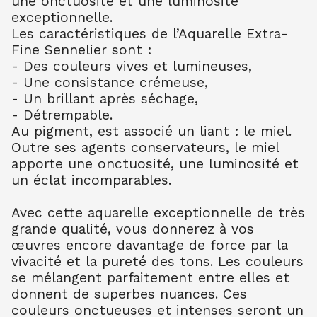
une onctuosité et une luminosité
AQUARELLE EXTRA FINE TUBE 10 ML
exceptionnelle.
BLEU CERULEUM 302
10.99
€ TTC
10.99
€ TTC
Les caractéristiques de l’Aquarelle Extra-
Fine Sennelier sont :
AQUARELLE EXTRA FINE TUBE 10 ML
- Des couleurs vives et lumineuses,
BLEU COB FONC 309
- Une consistance crémeuse,
10.99
€ TTC
10.99
€ TTC
- Un brillant après séchage,
AQUARELLE EXTRA FINE TUBE 10 ML
- Détrempable.
BLEU OUTR FR 314
Au pigment, est associé un liant : le miel.
8.80
€ TTC
8.80
€ TTC
Outre ses agents conservateurs, le miel
AQUARELLE EXTRA FINE TUBE 10 ML
apporte une onctuosité, une luminosité et
BLEU ROYAL 322
un éclat incomparables.
7.90
€ TTC
7.89
€ TTC
AQUARELLE EXTRA FINE TUBE 10 ML
Avec cette aquarelle exceptionnelle de très
TURQU PHTALO 341
grande qualité, vous donnerez à vos
8.80
€ TTC
8.80
€ TTC
œuvres encore davantage de force par la
vivacité et la pureté des tons. Les couleurs
AQUARELLE EXTRA FINE TUBE 10 ML
BLEU INDENTHR 395
se mélangent parfaitement entre elles et
10.00
€ TTC
10.00
€ TTC
donnent de superbes nuances. Ces
couleurs onctueuses et intenses seront un
AQUARELLE EXTRA FINE TUBE 10 ML