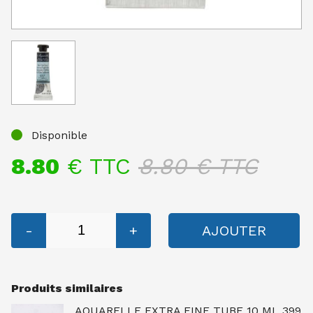
Disponible
8.80
€ TTC
8.80
€ TTC
-
+
AJOUTER
Produits similaires
AQUARELLE EXTRA FINE TUBE 10 ML 399