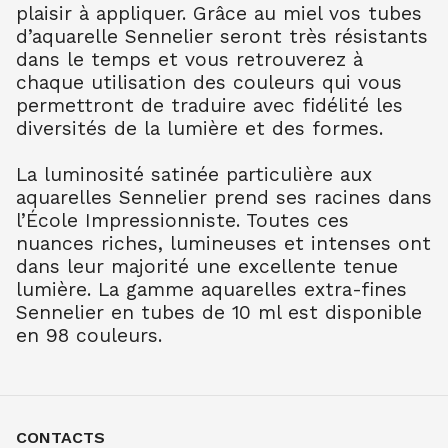
plaisir à appliquer. Grâce au miel vos tubes
TER OMB BR 202
7.90
€ TTC
7.89
€ TTC
d’aquarelle Sennelier seront très résistants
dans le temps et vous retrouverez à
AQUARELLE EXTRA FINE TUBE 10 ML
chaque utilisation des couleurs qui vous
TER OMB NAT 205
permettront de traduire avec fidélité les
7.90
€ TTC
7.89
€ TTC
diversités de la lumière et des formes.
AQUARELLE EXTRA FINE TUBE 10 ML
TER SIEN NAT 208
La luminosité satinée particulière aux
7.90
€ TTC
7.89
€ TTC
aquarelles Sennelier prend ses racines dans
AQUARELLE EXTRA FINE TUBE 10 ML
l’École Impressionniste. Toutes ces
TER SIEN BR 211
nuances riches, lumineuses et intenses ont
7.90
€ TTC
7.89
€ TTC
dans leur majorité une excellente tenue
AQUARELLE EXTRA FINE TUBE 10 ML
lumière. La gamme aquarelles extra-fines
TERRE VERT NAT 213
Sennelier en tubes de 10 ml est disponible
7.90
€ TTC
7.89
€ TTC
en 98 couleurs.
AQUARELLE EXTRA FINE TUBE 10 ML
OCRE JAUNE 252
7.90
€ TTC
7.89
€ TTC
AQUARELLE EXTRA FINE TUBE 10 ML
CONTACTS