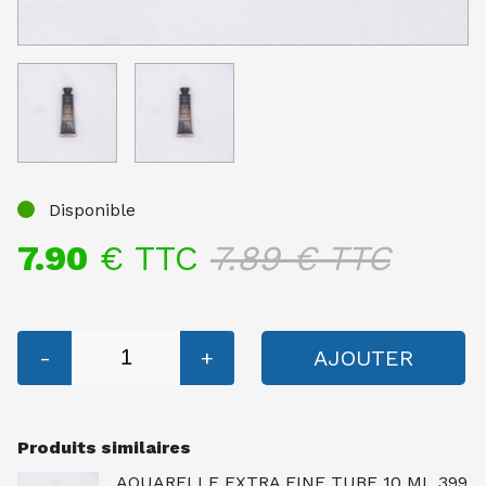
Disponible
7.90
€ TTC
7.89
€ TTC
-
+
AJOUTER
Produits similaires
AQUARELLE EXTRA FINE TUBE 10 ML 399