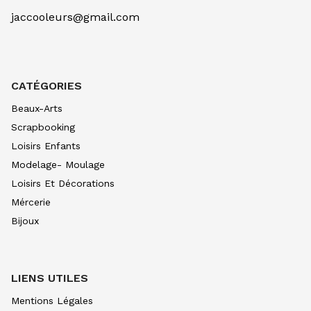
OCRE D'OR 257
7.90
€ TTC
7.89
€ TTC
jaccooleurs@gmail.com
AQUARELLE EXTRA FINE TUBE 10 ML
BLEU CERULEUM 305
10.99
€ TTC
10.99
€ TTC
CATÉGORIES
AQUARELLE EXTRA FINE TUBE 10 ML
BLEU COB VERIT 307
Beaux-Arts
10.99
€ TTC
10.99
€ TTC
Scrapbooking
AQUARELLE EXTRA FINE TUBE 10 ML
Loisirs Enfants
BLEU INDIGO 308
Modelage- Moulage
7.90
€ TTC
7.89
€ TTC
Loisirs Et Décorations
AQUARELLE EXTRA FINE TUBE 10 ML
Mércerie
BLEU OUTRE CL 312
8.80
€ TTC
8.80
€ TTC
Bijoux
AQUARELLE EXTRA FINE TUBE 10 ML
BLEU OUTRE FONC315
8.80
€ TTC
8.80
€ TTC
LIENS UTILES
AQUARELLE EXTRA FINE TUBE 10 ML
Mentions Légales
BLEU DE PRUS 318