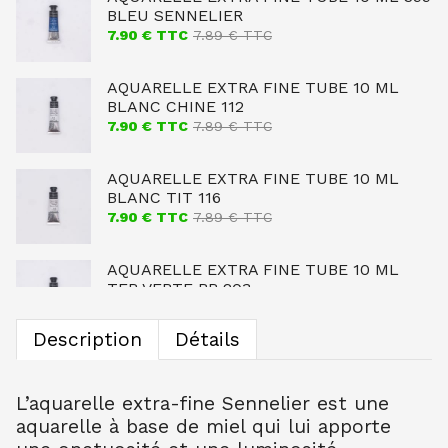
BLEU SENNELIER
7.90
€ TTC
7.89
€ TTC
AQUARELLE EXTRA FINE TUBE 10 ML
BLANC CHINE 112
7.90
€ TTC
7.89
€ TTC
AQUARELLE EXTRA FINE TUBE 10 ML
BLANC TIT 116
7.90
€ TTC
7.89
€ TTC
AQUARELLE EXTRA FINE TUBE 10 ML
TER VERTE BR 203
7.90
€ TTC
7.89
€ TTC
Description
Détails
AQUARELLE EXTRA FINE TUBE 10 ML
OCRE JAUNE CL 254
7.90
€ TTC
7.89
€ TTC
L’aquarelle extra-fine Sennelier est une
aquarelle à base de miel qui lui apporte