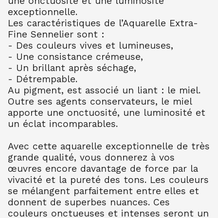
une onctuosité et une luminosité
AQUARELLE EXTRA FINE TUBE 10 ML
exceptionnelle.
BLEU CERULEUM 302
10.99
€ TTC
10.99
€ TTC
Les caractéristiques de l’Aquarelle Extra-
Fine Sennelier sont :
AQUARELLE EXTRA FINE TUBE 10 ML
- Des couleurs vives et lumineuses,
BLEU COB FONC 309
- Une consistance crémeuse,
10.99
€ TTC
10.99
€ TTC
- Un brillant après séchage,
AQUARELLE EXTRA FINE TUBE 10 ML
- Détrempable.
BLEU OUTR FR 314
Au pigment, est associé un liant : le miel.
8.80
€ TTC
8.80
€ TTC
Outre ses agents conservateurs, le miel
AQUARELLE EXTRA FINE TUBE 10 ML
apporte une onctuosité, une luminosité et
BLEU ROYAL 322
un éclat incomparables.
7.90
€ TTC
7.89
€ TTC
AQUARELLE EXTRA FINE TUBE 10 ML
Avec cette aquarelle exceptionnelle de très
TURQU PHTALO 341
grande qualité, vous donnerez à vos
8.80
€ TTC
8.80
€ TTC
œuvres encore davantage de force par la
vivacité et la pureté des tons. Les couleurs
AQUARELLE EXTRA FINE TUBE 10 ML
BLEU INDENTHR 395
se mélangent parfaitement entre elles et
10.00
€ TTC
10.00
€ TTC
donnent de superbes nuances. Ces
couleurs onctueuses et intenses seront un
AQUARELLE EXTRA FINE TUBE 10 ML