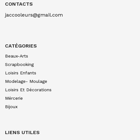
OCRE D'OR 257
CONTACTS
7.90
€ TTC
7.89
€ TTC
jaccooleurs@gmail.com
AQUARELLE EXTRA FINE TUBE 10 ML
BLEU CERULEUM 305
10.99
€ TTC
10.99
€ TTC
AQUARELLE EXTRA FINE TUBE 10 ML
CATÉGORIES
BLEU INDIGO 308
7.90
€ TTC
7.89
€ TTC
Beaux-Arts
AQUARELLE EXTRA FINE TUBE 10 ML
Scrapbooking
BLEU OUTRE CL 312
Loisirs Enfants
8.80
€ TTC
8.80
€ TTC
Modelage- Moulage
AQUARELLE EXTRA FINE TUBE 10 ML
Loisirs Et Décorations
BLEU OUTRE FONC315
8.80
€ TTC
8.80
€ TTC
Mércerie
Bijoux
AQUARELLE EXTRA FINE TUBE 10 ML
BLEU DE PRUS 318
7.90
€ TTC
7.89
€ TTC
AQUARELLE EXTRA FINE TUBE 10 ML
LIENS UTILES
BLEU PHTALO326