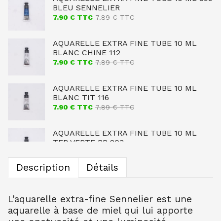
BLEU SENNELIER
7.90
€ TTC
7.89
€ TTC
AQUARELLE EXTRA FINE TUBE 10 ML
BLANC CHINE 112
7.90
€ TTC
7.89
€ TTC
AQUARELLE EXTRA FINE TUBE 10 ML
BLANC TIT 116
7.90
€ TTC
7.89
€ TTC
AQUARELLE EXTRA FINE TUBE 10 ML
TER VERTE BR 203
7.90
€ TTC
7.89
€ TTC
Description
Détails
AQUARELLE EXTRA FINE TUBE 10 ML
OCRE JAUNE CL 254
7.90
€ TTC
7.89
€ TTC
L’aquarelle extra-fine Sennelier est une
aquarelle à base de miel qui lui apporte