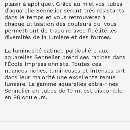
plaisir à appliquer. Grâce au miel vos tubes
TER OMB BR 202
7.90
€ TTC
7.89
€ TTC
d’aquarelle Sennelier seront très résistants
dans le temps et vous retrouverez à
AQUARELLE EXTRA FINE TUBE 10 ML
chaque utilisation des couleurs qui vous
TER OMB NAT 205
permettront de traduire avec fidélité les
7.90
€ TTC
7.89
€ TTC
diversités de la lumière et des formes.
AQUARELLE EXTRA FINE TUBE 10 ML
TER SIEN NAT 208
La luminosité satinée particulière aux
7.90
€ TTC
7.89
€ TTC
aquarelles Sennelier prend ses racines dans
AQUARELLE EXTRA FINE TUBE 10 ML
l’École Impressionniste. Toutes ces
TER SIEN BR 211
nuances riches, lumineuses et intenses ont
7.90
€ TTC
7.89
€ TTC
dans leur majorité une excellente tenue
AQUARELLE EXTRA FINE TUBE 10 ML
lumière. La gamme aquarelles extra-fines
TERRE VERT NAT 213
Sennelier en tubes de 10 ml est disponible
7.90
€ TTC
7.89
€ TTC
en 98 couleurs.
AQUARELLE EXTRA FINE TUBE 10 ML
OCRE JAUNE 252
7.90
€ TTC
7.89
€ TTC
AQUARELLE EXTRA FINE TUBE 10 ML