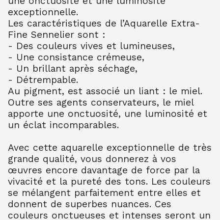
une onctuosité et une luminosité
AQUARELLE EXTRA FINE TUBE 10 ML
exceptionnelle.
BLEU CERULEUM 302
10.99
€ TTC
10.99
€ TTC
Les caractéristiques de l’Aquarelle Extra-
Fine Sennelier sont :
AQUARELLE EXTRA FINE TUBE 10 ML
- Des couleurs vives et lumineuses,
BLEU COB FONC 309
- Une consistance crémeuse,
10.99
€ TTC
10.99
€ TTC
- Un brillant après séchage,
AQUARELLE EXTRA FINE TUBE 10 ML
- Détrempable.
BLEU OUTR FR 314
Au pigment, est associé un liant : le miel.
8.80
€ TTC
8.80
€ TTC
Outre ses agents conservateurs, le miel
AQUARELLE EXTRA FINE TUBE 10 ML
apporte une onctuosité, une luminosité et
BLEU ROYAL 322
un éclat incomparables.
7.90
€ TTC
7.89
€ TTC
AQUARELLE EXTRA FINE TUBE 10 ML
Avec cette aquarelle exceptionnelle de très
TURQU PHTALO 341
grande qualité, vous donnerez à vos
8.80
€ TTC
8.80
€ TTC
œuvres encore davantage de force par la
vivacité et la pureté des tons. Les couleurs
AQUARELLE EXTRA FINE TUBE 10 ML
BLEU INDENTHR 395
se mélangent parfaitement entre elles et
10.00
€ TTC
10.00
€ TTC
donnent de superbes nuances. Ces
couleurs onctueuses et intenses seront un
AQUARELLE EXTRA FINE TUBE 10 ML