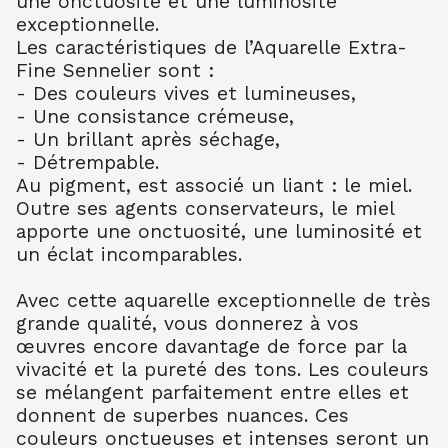
une onctuosité et une luminosité
AQUARELLE EXTRA FINE TUBE 10 ML
exceptionnelle.
BLEU CERULEUM 302
10.99
€ TTC
10.99
€ TTC
Les caractéristiques de l’Aquarelle Extra-
Fine Sennelier sont :
AQUARELLE EXTRA FINE TUBE 10 ML
- Des couleurs vives et lumineuses,
BLEU COB FONC 309
- Une consistance crémeuse,
10.99
€ TTC
10.99
€ TTC
- Un brillant après séchage,
AQUARELLE EXTRA FINE TUBE 10 ML
- Détrempable.
BLEU OUTR FR 314
Au pigment, est associé un liant : le miel.
8.80
€ TTC
8.80
€ TTC
Outre ses agents conservateurs, le miel
AQUARELLE EXTRA FINE TUBE 10 ML
apporte une onctuosité, une luminosité et
BLEU ROYAL 322
un éclat incomparables.
7.90
€ TTC
7.89
€ TTC
AQUARELLE EXTRA FINE TUBE 10 ML
Avec cette aquarelle exceptionnelle de très
TURQU PHTALO 341
grande qualité, vous donnerez à vos
8.80
€ TTC
8.80
€ TTC
œuvres encore davantage de force par la
vivacité et la pureté des tons. Les couleurs
AQUARELLE EXTRA FINE TUBE 10 ML
BLEU INDENTHR 395
se mélangent parfaitement entre elles et
10.00
€ TTC
10.00
€ TTC
donnent de superbes nuances. Ces
couleurs onctueuses et intenses seront un
AQUARELLE EXTRA FINE TUBE 10 ML