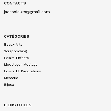
BLEU CERULEUM 305
CONTACTS
10.99
€ TTC
10.99
€ TTC
jaccooleurs@gmail.com
AQUARELLE EXTRA FINE TUBE 10 ML
BLEU COB VERIT 307
10.99
€ TTC
10.99
€ TTC
AQUARELLE EXTRA FINE TUBE 10 ML
CATÉGORIES
BLEU INDIGO 308
7.90
€ TTC
7.89
€ TTC
Beaux-Arts
AQUARELLE EXTRA FINE TUBE 10 ML
Scrapbooking
BLEU OUTRE CL 312
Loisirs Enfants
8.80
€ TTC
8.80
€ TTC
Modelage- Moulage
AQUARELLE EXTRA FINE TUBE 10 ML
Loisirs Et Décorations
BLEU OUTRE FONC315
8.80
€ TTC
8.80
€ TTC
Mércerie
Bijoux
AQUARELLE EXTRA FINE TUBE 10 ML
BLEU DE PRUS 318
7.90
€ TTC
7.89
€ TTC
AQUARELLE EXTRA FINE TUBE 10 ML
LIENS UTILES
BLEU PHTALO326