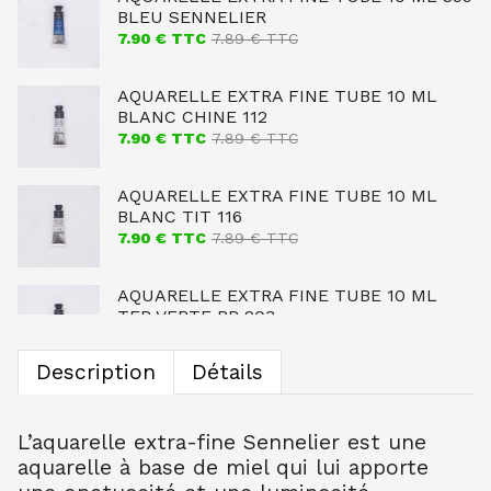
BLEU SENNELIER
7.90
€ TTC
7.89
€ TTC
AQUARELLE EXTRA FINE TUBE 10 ML
BLANC CHINE 112
7.90
€ TTC
7.89
€ TTC
AQUARELLE EXTRA FINE TUBE 10 ML
BLANC TIT 116
7.90
€ TTC
7.89
€ TTC
AQUARELLE EXTRA FINE TUBE 10 ML
TER VERTE BR 203
7.90
€ TTC
7.89
€ TTC
Description
Détails
AQUARELLE EXTRA FINE TUBE 10 ML
OCRE JAUNE CL 254
7.90
€ TTC
7.89
€ TTC
L’aquarelle extra-fine Sennelier est une
aquarelle à base de miel qui lui apporte