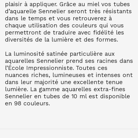
plaisir à appliquer. Grâce au miel vos tubes
TER OMB BR 202
7.90
€ TTC
7.89
€ TTC
d’aquarelle Sennelier seront très résistants
dans le temps et vous retrouverez à
AQUARELLE EXTRA FINE TUBE 10 ML
chaque utilisation des couleurs qui vous
TER OMB NAT 205
permettront de traduire avec fidélité les
7.90
€ TTC
7.89
€ TTC
diversités de la lumière et des formes.
AQUARELLE EXTRA FINE TUBE 10 ML
TER SIEN BR 211
La luminosité satinée particulière aux
7.90
€ TTC
7.89
€ TTC
aquarelles Sennelier prend ses racines dans
AQUARELLE EXTRA FINE TUBE 10 ML
l’École Impressionniste. Toutes ces
TERRE VERT NAT 213
nuances riches, lumineuses et intenses ont
7.90
€ TTC
7.89
€ TTC
dans leur majorité une excellente tenue
AQUARELLE EXTRA FINE TUBE 10 ML
lumière. La gamme aquarelles extra-fines
OCRE JAUNE 252
Sennelier en tubes de 10 ml est disponible
7.90
€ TTC
7.89
€ TTC
en 98 couleurs.
AQUARELLE EXTRA FINE TUBE 10 ML
OCRE D'OR 257
7.90
€ TTC
7.89
€ TTC
AQUARELLE EXTRA FINE TUBE 10 ML