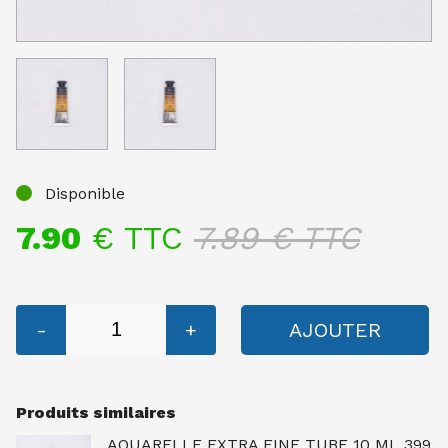
Disponible
7.90
€ TTC
7.89
€ TTC
-
+
AJOUTER
Produits similaires
AQUARELLE EXTRA FINE TUBE 10 ML 399